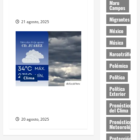
Maru
Ciudad Juárez y Chihuahua
Campos
este jueves
Migrantes
21 agosto, 2025
México
Música
Narcotráfico
Polémica
Política
Clima
Política
Exterior
Muy altas temperaturas en
Ciudad Juárez y Chihuahua
Pronóstico
este miércoles
del Clima
20 agosto, 2025
Pronóstico
Meteorológico
Protección