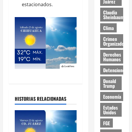
Juárez
estacionados.
Claudia
Sheinbaum
Clima
Crimen
Organizado
Derechos
Humanos
Detenciones
Donald
Trump
Economía
HISTORIAS RELACIONADAS
Estados
Unidos
FGE