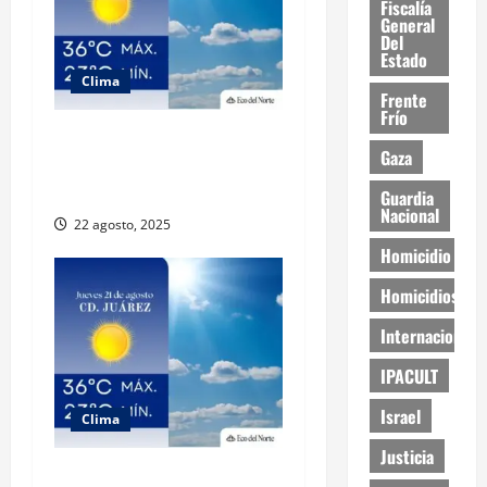
Fiscalía
General
Del
Estado
Clima
Frente
Frío
Muy altas temperaturas en
Gaza
Ciudad Juárez y Chihuahua
este viernes
Guardia
Nacional
22 agosto, 2025
Homicidio
Homicidios
Internacional
IPACULT
Israel
Clima
Justicia
Muy altas temperaturas en