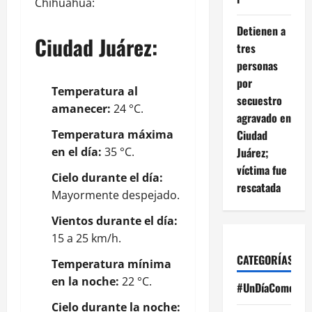
Chihuahua:
Detienen a
Ciudad Juárez:
tres
personas
por
Temperatura al
secuestro
amanecer:
24 °C.
agravado en
Temperatura máxima
Ciudad
en el día:
35 °C.
Juárez;
víctima fue
Cielo durante el día:
rescatada
Mayormente despejado.
Vientos durante el día:
15 a 25 km/h.
CATEGORÍAS
Temperatura mínima
en la noche:
22 °C.
#UnDíaComoHoy
Cielo durante la noche: