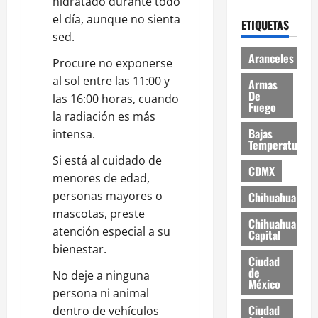
hidratado durante todo
el día, aunque no sienta
ETIQUETAS
sed.
Aranceles
Procure no exponerse
al sol entre las 11:00 y
Armas
De
las 16:00 horas, cuando
Fuego
la radiación es más
Bajas
intensa.
Temperaturas
Si está al cuidado de
CDMX
menores de edad,
personas mayores o
Chihuahua
mascotas, preste
Chihuahua
atención especial a su
Capital
bienestar.
Ciudad
de
No deje a ninguna
México
persona ni animal
Ciudad
dentro de vehículos