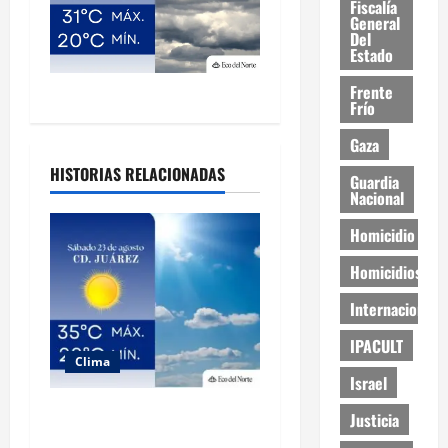
Fiscalía
General
Del
Estado
Frente
Frío
Gaza
HISTORIAS RELACIONADAS
Guardia
Nacional
Homicidio
Homicidios
Internacional
IPACULT
Clima
Israel
Muy altas temperaturas en
Justicia
Ciudad Juárez y Chihuahua