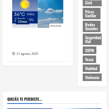
Civil
Pérez
Cuéllar
Clima
Redes
Sociales
Muy altas temperaturas en
Seguridad
Ciudad Juárez y Chihuahua
Vial
este jueves
SSPM
21 agosto, 2025
Texas
Vialidad
Violencia
QUIZÁS TE PERDISTE...