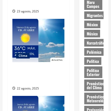
Maru
este sábado
Campos
23 agosto, 2025
Migrantes
México
Música
Narcotráfico
Polémica
Clima
Política
Muy altas temperaturas en
Política
Exterior
Ciudad Juárez y Chihuahua
este viernes
Pronóstico
del Clima
22 agosto, 2025
Pronóstico
Meteorológico
Protección