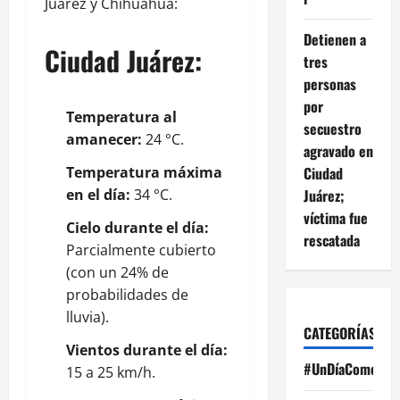
Juárez y Chihuahua:
Detienen a
Ciudad Juárez:
tres
personas
por
Temperatura al
secuestro
amanecer:
24 °C.
agravado en
Temperatura máxima
Ciudad
en el día:
34 °C.
Juárez;
víctima fue
Cielo durante el día:
rescatada
Parcialmente cubierto
(con un 24% de
probabilidades de
lluvia).
CATEGORÍAS
Vientos durante el día:
#UnDíaComoHoy
15 a 25 km/h.