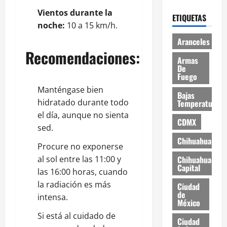
Vientos durante la
ETIQUETAS
noche:
10 a 15 km/h.
Aranceles
Recomendaciones:
Armas
De
Fuego
Manténgase bien
Bajas
hidratado durante todo
Temperaturas
el día, aunque no sienta
CDMX
sed.
Chihuahua
Procure no exponerse
al sol entre las 11:00 y
Chihuahua
Capital
las 16:00 horas, cuando
la radiación es más
Ciudad
de
intensa.
México
Si está al cuidado de
Ciudad