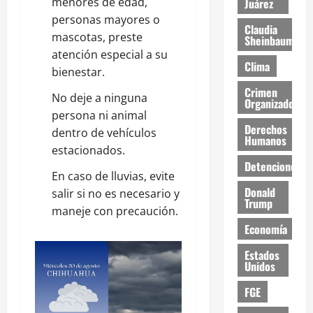
menores de edad,
Juárez
personas mayores o
Claudia
mascotas, preste
Sheinbaum
atención especial a su
Clima
bienestar.
Crimen
No deje a ninguna
Organizado
persona ni animal
Derechos
dentro de vehículos
Humanos
estacionados.
Detenciones
En caso de lluvias, evite
Donald
salir si no es necesario y
Trump
maneje con precaución.
Economía
Estados
Unidos
FGE