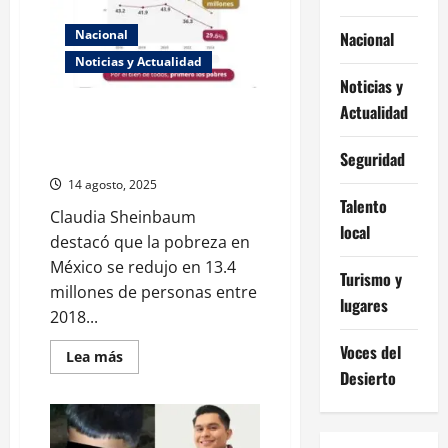
fuga
y
ficha
Nacional
Nacional
roja
de
Noticias y Actualidad
Interpol
Noticias y
Actualidad
Sheinbaum presume reducción
histórica de pobreza durante la
Cuarta Transformación
Seguridad
14 agosto, 2025
Talento
Claudia Sheinbaum
local
destacó que la pobreza en
México se redujo en 13.4
Turismo y
millones de personas entre
lugares
2018...
Voces del
Read
Lea más
more
Desierto
about
Sheinbaum
presume
reducción
histórica