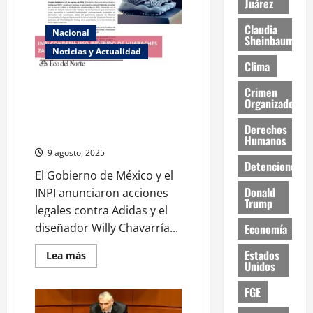
Juárez
tras
indignación
por
Claudia
caso
Nacional
Sheinbaum
Fernandito
Noticias y Actualidad
Clima
México reforzará protección de
Crimen
Organizado
la propiedad intelectual de
pueblos originarios tras
Derechos
controversia con Adidas
Humanos
9 agosto, 2025
Detenciones
El Gobierno de México y el
Donald
INPI anunciaron acciones
Trump
legales contra Adidas y el
diseñador Willy Chavarría...
Economía
Estados
Read
Lea más
Unidos
more
about
México
FGE
reforzará
protección