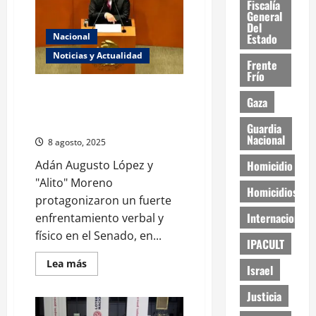
de
Fiscalía
la
General
propiedad
Del
intelectual
Estado
Nacional
de
pueblos
Noticias y Actualidad
originarios
Frente
tras
Frío
controversia
con
Alito se encara a Adán Augusto
Adidas
Gaza
en el senado; se salen los
gritos
Guardia
Nacional
8 agosto, 2025
Homicidio
Adán Augusto López y
"Alito" Moreno
Homicidios
protagonizaron un fuerte
Internacional
enfrentamiento verbal y
físico en el Senado, en...
IPACULT
Read
Lea más
Israel
more
about
Alito
Justicia
se
encara