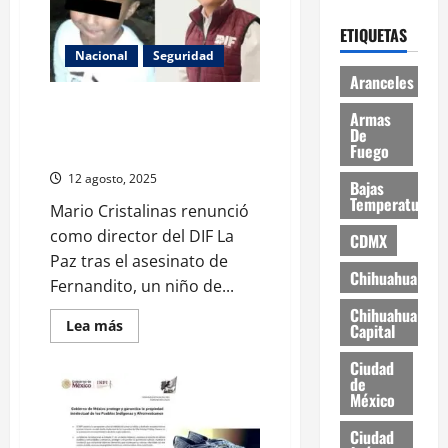
de
pobreza
ETIQUETAS
durante
la
Nacional
Seguridad
Cuarta
Transformación
Aranceles
Renuncia director del DIF La Paz
Armas
tras indignación por caso
De
Fuego
Fernandito
12 agosto, 2025
Bajas
Temperaturas
Mario Cristalinas renunció
como director del DIF La
CDMX
Paz tras el asesinato de
Chihuahua
Fernandito, un niño de...
Chihuahua
Read
Lea más
Capital
more
about
Ciudad
Renuncia
director
de
del
México
DIF
La
Ciudad
Paz