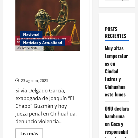
POSTS
Nacional
RECIENTES
Noticias y Actualidad
Muy altas
temperatur
Exabogada del “Chapo” ahora
as en
jueza denuncia violencia política
Ciudad
de género
Juárez y
23 agosto, 2025
Chihuahua
Silvia Delgado García,
este lunes
exabogada de Joaquín “El
Chapo” Guzmán y hoy
ONU declara
jueza penal en Chihuahua,
hambruna
denunció violencia...
en Gaza y
responsabil
Read
Lea más
more