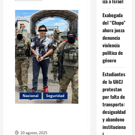
iza a Israel
about
Exabogada
del
Exabogada
“Chapo”
ahora
del “Chapo”
jueza
denuncia
ahora jueza
violencia
denuncia
política
de
violencia
género
política de
género
Estudiantes
de la UACJ
protestan
Nacional
Seguridad
por falta de
transporte:
Chávez Jr. es deportado y
desigualdad
trasladado al Cefereso 11 en
y abandono
Sonora
instituciona
20 agosto, 2025
l