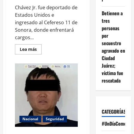
Chávez Jr. fue deportado de
Detienen a
Estados Unidos e
tres
ingresado al Cefereso 11 de
personas
Sonora, donde enfrentará
por
cargos...
secuestro
Read
Lea más
agravado en
more
about
Ciudad
Chávez
Juárez;
Jr.
es
víctima fue
deportado
y
rescatada
trasladado
al
Cefereso
11
en
Sonora
CATEGORÍAS
Nacional
Seguridad
#UnDíaComoHoy