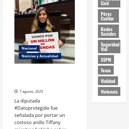
gana
Civil
7
millones
de
Pérez
pesos
Cuéllar
en
sorteo
Redes
de
la
Sociales
Lotería
Nacional
Seguridad
Vial
Nacional
Noticias y Actualidad
SSPM
Texas
Critican a diputada
#Datoprotegido por usar anillo
Vialidad
Tiffany durante mensaje social
Violencia
7 agosto, 2025
La diputada
#Datoprotegido fue
señalada por portar un
costoso anillo Tiffany