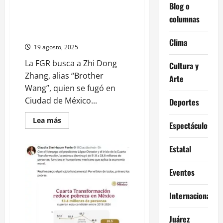
FGR busca a “Brother Wang”,
Blog o
presunto proveedor del Cártel
columnas
de Sinaloa, tras fuga y ficha roja
de Interpol
Clima
19 agosto, 2025
La FGR busca a Zhi Dong
Cultura y
Zhang, alias “Brother
Arte
Wang”, quien se fugó en
Ciudad de México...
Deportes
Read
Lea más
Espectáculos
more
about
FGR
busca
Estatal
a
“Brother
Wang”,
Eventos
presunto
proveedor
del
Internacional
Cártel
de
Sinaloa,
tras
Juárez