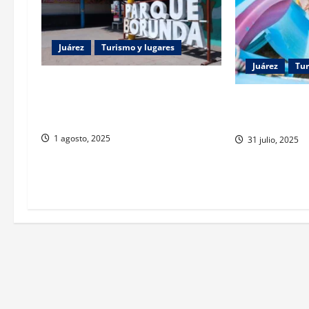
Juárez
Turismo y lugares
Juárez
Tur
Familias disfrutan tradiciones y
antojitos en el Parque Borunda de
¡El AquaDIF es
Ciudad Juárez
toda la familia
1 agosto, 2025
31 julio, 2025