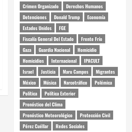
Crimen Organizado
Derechos Humanos
Detenciones
Donald Trump
Economía
Estados Unidos
FGE
Fiscalía General Del Estado
Frente Frío
Gaza
Guardia Nacional
Homicidio
Homicidios
Internacional
IPACULT
Israel
Justicia
Maru Campos
Migrantes
México
Música
Narcotráfico
Polémica
Política
Política Exterior
Pronóstico del Clima
Pronóstico Meteorológico
Protección Civil
Pérez Cuéllar
Redes Sociales