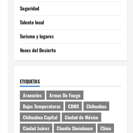
Seguridad
Talento local
Turismo y lugares
Voces del Desierto
ETIQUETAS
Aranceles
Armas De Fuego
Bajas Temperaturas
CDMX
Chihuahua
Chihuahua Capital
Ciudad de México
Ciudad Juárez
Claudia Sheinbaum
Clima