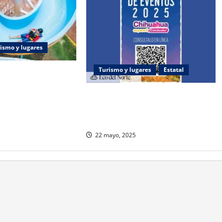
ismo y lugares
Turismo y lugares
Estatal
 pura felicidad para
!
Presentan calendario turístico
2025 de Chihuahua con 57 eventos
en 28 municipios
22 mayo, 2025