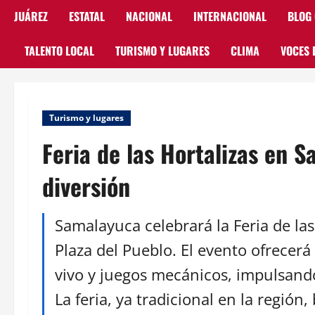
JUÁREZ
ESTATAL
NACIONAL
INTERNACIONAL
BLOG
TALENTO LOCAL
TURISMO Y LUGARES
CLIMA
VOCES 
Turismo y lugares
Feria de las Hortalizas en 
diversión
Samalayuca celebrará la Feria de las
Plaza del Pueblo. El evento ofrecerá
vivo y juegos mecánicos, impulsand
La feria, ya tradicional en la región,