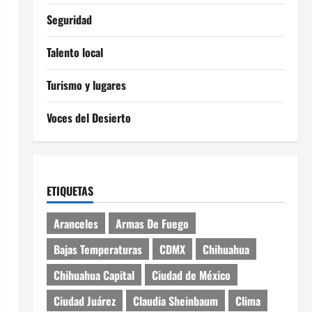
Seguridad
Talento local
Turismo y lugares
Voces del Desierto
ETIQUETAS
Aranceles
Armas De Fuego
Bajas Temperaturas
CDMX
Chihuahua
Chihuahua Capital
Ciudad de México
Ciudad Juárez
Claudia Sheinbaum
Clima