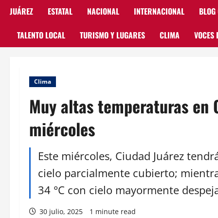
JUÁREZ
ESTATAL
NACIONAL
INTERNACIONAL
BLOG
TALENTO LOCAL
TURISMO Y LUGARES
CLIMA
VOCES 
Clima
Muy altas temperaturas en 
miércoles
Este miércoles, Ciudad Juárez tendr
cielo parcialmente cubierto; mientr
34 °C con cielo mayormente despej
30 julio, 2025
1 minute read