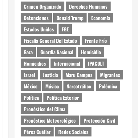
Crimen Organizado
Derechos Humanos
Detenciones
Donald Trump
Economía
Estados Unidos
FGE
Fiscalía General Del Estado
Frente Frío
Gaza
Guardia Nacional
Homicidio
Homicidios
Internacional
IPACULT
Israel
Justicia
Maru Campos
Migrantes
México
Música
Narcotráfico
Polémica
Política
Política Exterior
Pronóstico del Clima
Pronóstico Meteorológico
Protección Civil
Pérez Cuéllar
Redes Sociales