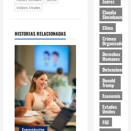
Juárez
Videos Virales
Claudia
Sheinbaum
Clima
HISTORIAS RELACIONADAS
Crimen
Organizado
Derechos
Humanos
Detenciones
Donald
Trump
Economía
Estados
Unidos
FGE
Espectáculos