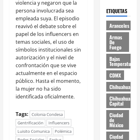
violencia y negaron que la
persona involucrada sea
ETIQUETAS
empleada suya. El episodio
Aranceles
reavivó el debate sobre el
papel de los influencers en
Armas
De
temas sociales, el uso de
Fuego
símbolos institucionales sin
autorización y el nivel de
Bajas
Temperaturas
confrontación que se vive
actualmente en el espacio
CDMX
público. Hasta el momento,
Chihuahua
la mujer no ha sido
identificada oficialmente.
Chihuahua
Capital
Tags:
Ciudad
Colonia Condesa
de
Gentrificación
Influencers
México
Luisito Comunica
Polémica
Ciudad
Redes Sociales
Sectur