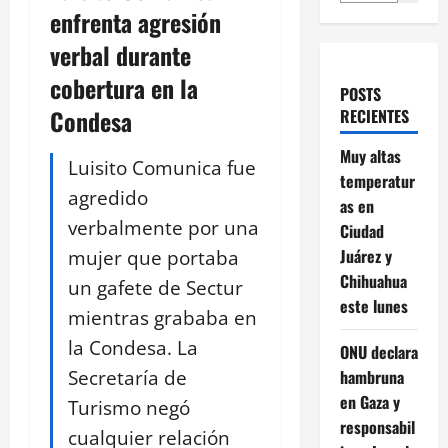
enfrenta agresión
verbal durante
cobertura en la
POSTS
Condesa
RECIENTES
Muy altas
Luisito Comunica fue
temperatur
agredido
as en
verbalmente por una
Ciudad
mujer que portaba
Juárez y
Chihuahua
un gafete de Sectur
este lunes
mientras grababa en
la Condesa. La
ONU declara
Secretaría de
hambruna
en Gaza y
Turismo negó
responsabil
cualquier relación