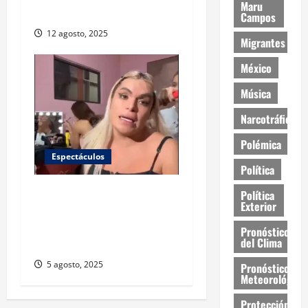
Maru
sentido común
Campos
12 agosto, 2025
Migrantes
México
Música
Narcotráfico
Polémica
Espectáculos
Política
Wendy Guevara responde
Política
Exterior
tras la filtración de su video
íntimo: “A muy pocos nos
Pronóstico
del Clima
violan la privacidad”
5 agosto, 2025
Pronóstico
Meteorológico
Protección