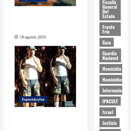
Fiscalía
General
Del
Mariana Rodríguez presume
Estado
que lleva a sus hijas al
Frente
trabajo
Frío
18 agosto, 2025
Gaza
Guardia
Nacional
Homicidio
Homicidios
Internacional
Espectáculos
IPACULT
Israel
Maluma detiene su
concierto para proteger a
Justicia
un bebé y dar una lección de