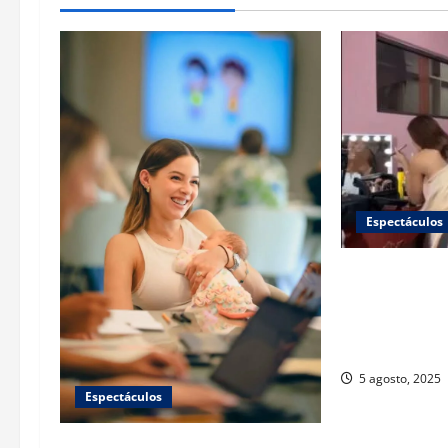
Espectáculos
Wendy Guevara
filtración de s
muy pocos nos
privacidad”
5 agosto, 2025
Espectáculos