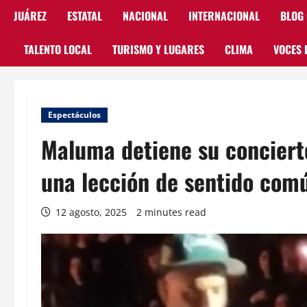
JUÁREZ
ESTATAL
NACIONAL
INTERNACIONAL
BLOG
TALENTO LOCAL
TURISMO Y LUGARES
CLIMA
VOCES 
Espectáculos
Maluma detiene su conciert
una lección de sentido com
12 agosto, 2025
2 minutes read