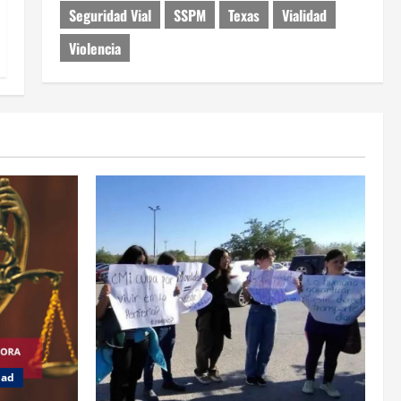
Seguridad Vial
SSPM
Texas
Vialidad
Violencia
dad