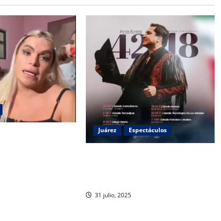
Juárez
Espectáculos
 responde tras la
u video íntimo: “A
¡Confirmado! Julión Álvarez llega a
 violan la
Ciudad Juárez este 20 de
septiembre
31 julio, 2025