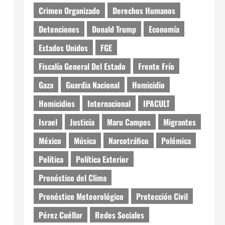
Crimen Organizado
Derechos Humanos
Detenciones
Donald Trump
Economía
Estados Unidos
FGE
Fiscalía General Del Estado
Frente Frío
Gaza
Guardia Nacional
Homicidio
Homicidios
Internacional
IPACULT
Israel
Justicia
Maru Campos
Migrantes
México
Música
Narcotráfico
Polémica
Política
Política Exterior
Pronóstico del Clima
Pronóstico Meteorológico
Protección Civil
Pérez Cuéllar
Redes Sociales