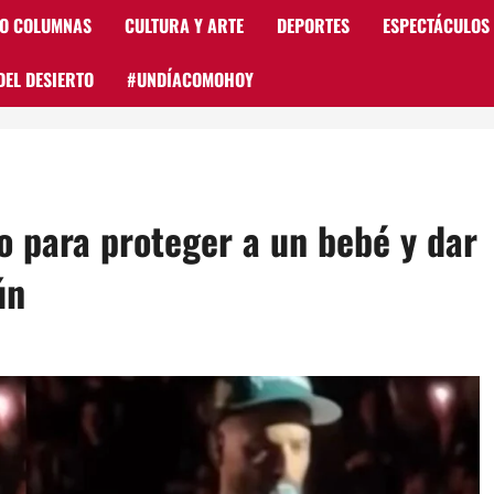
 O COLUMNAS
CULTURA Y ARTE
DEPORTES
ESPECTÁCULOS
DEL DESIERTO
#UNDÍACOMOHOY
o para proteger a un bebé y dar
ún