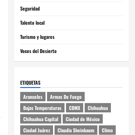
Seguridad
Talento local
Turismo y lugares
Voces del Desierto
ETIQUETAS
Aranceles
Armas De Fuego
Bajas Temperaturas
CDMX
Chihuahua
Chihuahua Capital
Ciudad de México
Ciudad Juárez
Claudia Sheinbaum
Clima