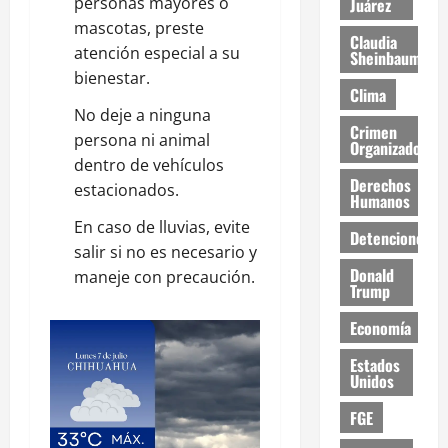
personas mayores o
Juárez
mascotas, preste
Claudia
atención especial a su
Sheinbaum
bienestar.
Clima
No deje a ninguna
Crimen
persona ni animal
Organizado
dentro de vehículos
Derechos
estacionados.
Humanos
En caso de lluvias, evite
Detenciones
salir si no es necesario y
Donald
maneje con precaución.
Trump
Economía
Estados
Unidos
FGE