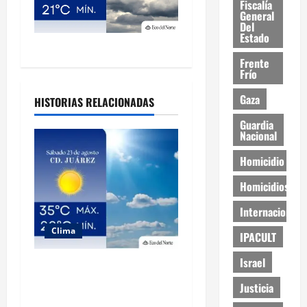
Fiscalía
General
Del
Estado
Frente
Frío
Gaza
HISTORIAS RELACIONADAS
Guardia
Nacional
Homicidio
Homicidios
Internacional
Clima
IPACULT
Israel
Muy altas temperaturas en
Ciudad Juárez y Chihuahua
Justicia
este sábado