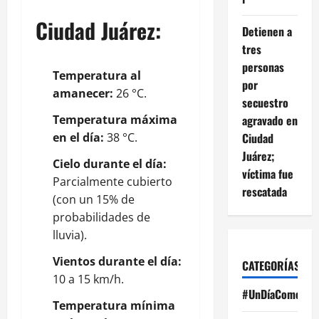
Ciudad Juárez:
Detienen a
tres
personas
Temperatura al
por
amanecer:
26 °C.
secuestro
Temperatura máxima
agravado en
en el día:
38 °C.
Ciudad
Juárez;
Cielo durante el día:
víctima fue
Parcialmente cubierto
rescatada
(con un 15% de
probabilidades de
lluvia).
Vientos durante el día:
CATEGORÍAS
10 a 15 km/h.
#UnDíaComoHoy
Temperatura mínima