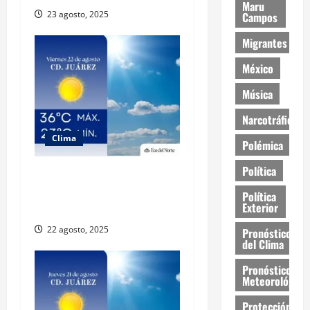
Maru
23 agosto, 2025
Campos
Migrantes
México
Música
Narcotráfico
Clima
Polémica
Política
Muy altas temperaturas en
Ciudad Juárez y Chihuahua
Política
Exterior
este viernes
22 agosto, 2025
Pronóstico
del Clima
Pronóstico
Meteorológico
Protección