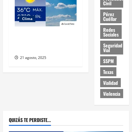
Civil
Pérez
Cuéllar
Clima
Redes
Muy altas temperaturas en
Sociales
Ciudad Juárez y Chihuahua
Seguridad
este jueves
Vial
21 agosto, 2025
SSPM
Texas
Vialidad
Violencia
QUIZÁS TE PERDISTE...