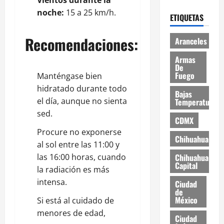
noche:
15 a 25 km/h.
ETIQUETAS
Recomendaciones:
Aranceles
Armas
De
Fuego
Manténgase bien
hidratado durante todo
Bajas
el día, aunque no sienta
Temperaturas
sed.
CDMX
Procure no exponerse
Chihuahua
al sol entre las 11:00 y
las 16:00 horas, cuando
Chihuahua
Capital
la radiación es más
intensa.
Ciudad
de
México
Si está al cuidado de
menores de edad,
Ciudad