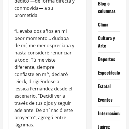
dedicó —de forma directa y
Blog o
conmovida— a su
columnas
prometida.
Clima
“Llevaba dos años en mi
Cultura y
peor momento… dudaba
Arte
de mí, me menospreciaba y
hasta consideré renunciar
Deportes
a todo. Tú me viste
diferente, siempre
Espectáculos
confiaste en mí”, declaró
Dieck, dirigiéndose a
Estatal
Jessica Fernández desde el
escenario. “Decidí ver a
Eventos
través de tus ojos y seguir
adelante. De ahí nació este
Internacional
proyecto”, agregó entre
lágrimas.
Juárez