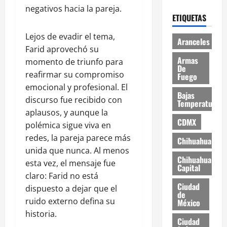
negativos hacia la pareja.
ETIQUETAS
Lejos de evadir el tema,
Aranceles
Farid aprovechó su
Armas
momento de triunfo para
De
reafirmar su compromiso
Fuego
emocional y profesional. El
Bajas
discurso fue recibido con
Temperaturas
aplausos, y aunque la
CDMX
polémica sigue viva en
redes, la pareja parece más
Chihuahua
unida que nunca. Al menos
Chihuahua
esta vez, el mensaje fue
Capital
claro: Farid no está
Ciudad
dispuesto a dejar que el
de
ruido externo defina su
México
historia.
Ciudad