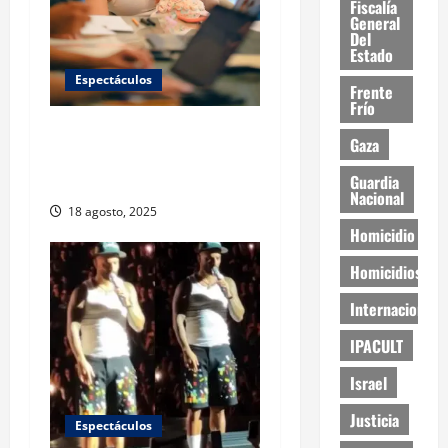
Fiscalía
General
Del
Estado
Espectáculos
Frente
Frío
Mariana Rodríguez presume
Gaza
que lleva a sus hijas al
Guardia
trabajo
Nacional
18 agosto, 2025
Homicidio
Homicidios
Internacional
IPACULT
Israel
Justicia
Espectáculos