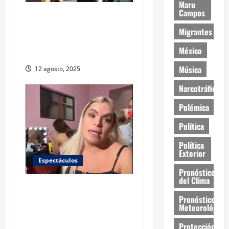
Maru
Campos
Maluma detiene su
concierto para proteger a
Migrantes
un bebé y dar una lección de
México
sentido común
Música
12 agosto, 2025
Narcotráfico
Polémica
Política
Política
Exterior
Espectáculos
Pronóstico
del Clima
Wendy Guevara responde
Pronóstico
tras la filtración de su video
Meteorológico
íntimo: “A muy pocos nos
violan la privacidad”
Protección