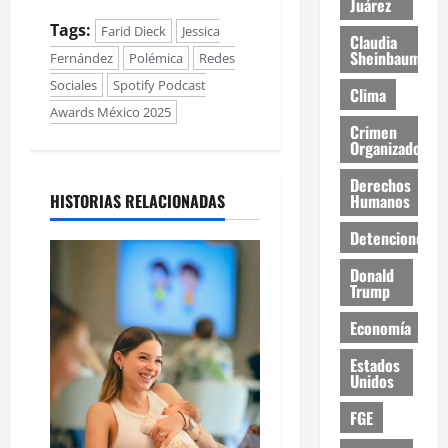
Juárez
Tags:
Farid Dieck
Jessica
Claudia
Sheinbaum
Fernández
Polémica
Redes
Sociales
Spotify Podcast
Clima
Awards México 2025
Crimen
Organizado
Derechos
HISTORIAS RELACIONADAS
Humanos
Detenciones
Donald
Trump
Economía
Estados
Unidos
FGE