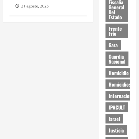
Fiscalía
21 agosto, 2025
General
Del
Estado
Frente
Frío
Gaza
Guardia
Nacional
Homicidio
Homicidios
Internacional
IPACULT
Israel
Justicia