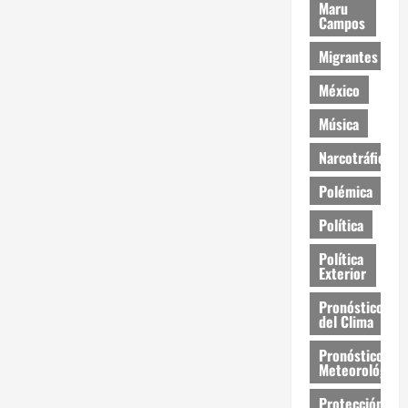
Maru
Campos
Migrantes
México
Música
Narcotráfico
Polémica
Política
Política
Exterior
Pronóstico
del Clima
Pronóstico
Meteorológico
Protección