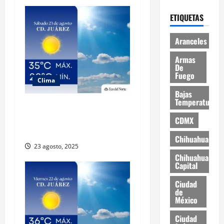
ETIQUETAS
Aranceles
Armas
De
Fuego
Clima
Bajas
Temperaturas
Muy altas temperaturas en
Ciudad Juárez y Chihuahua
CDMX
este sábado
Chihuahua
23 agosto, 2025
Chihuahua
Capital
Ciudad
de
México
Ciudad