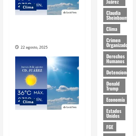
Juárez
Clima
Claudia
Sheinbaum
Muy altas temperaturas en
Clima
Ciudad Juárez y Chihuahua
este viernes
Crimen
Organizado
22 agosto, 2025
Derechos
Humanos
Detenciones
Donald
Trump
Economía
Clima
Estados
Unidos
Muy altas temperaturas en
Ciudad Juárez y Chihuahua
FGE
este jueves