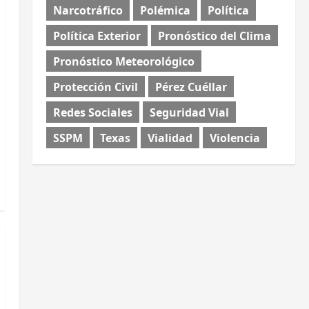
Narcotráfico
Polémica
Política
Política Exterior
Pronóstico del Clima
Pronóstico Meteorológico
Protección Civil
Pérez Cuéllar
Redes Sociales
Seguridad Vial
SSPM
Texas
Vialidad
Violencia