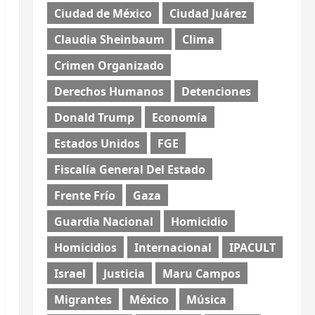
Ciudad de México
Ciudad Juárez
Claudia Sheinbaum
Clima
Crimen Organizado
Derechos Humanos
Detenciones
Donald Trump
Economía
Estados Unidos
FGE
Fiscalía General Del Estado
Frente Frío
Gaza
Guardia Nacional
Homicidio
Homicidios
Internacional
IPACULT
Israel
Justicia
Maru Campos
Migrantes
México
Música