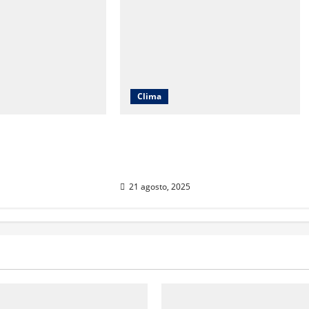
Clima
temperaturas en
Muy altas temperaturas en
ez y Chihuahua
Ciudad Juárez y Chihuahua
s
este jueves
21 agosto, 2025