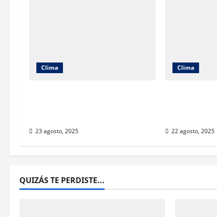
Clima
Clima
Muy altas temperaturas en
Muy altas 
Ciudad Juárez y Chihuahua
Ciudad Juár
este sábado
este vierne
23 agosto, 2025
22 agosto, 2025
QUIZÁS TE PERDISTE...