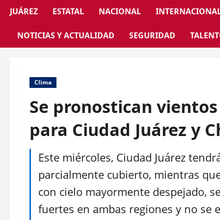
JUÁREZ
ESTATAL
NACIONAL
INTERNACIONA
NOTICIAS Y ACTUALIDAD
SEGURIDAD
TALENT
Clima
Se pronostican viento
para Ciudad Juárez y C
Este miércoles, Ciudad Juárez tendr
parcialmente cubierto, mientras que
con cielo mayormente despejado, s
fuertes en ambas regiones y no se 