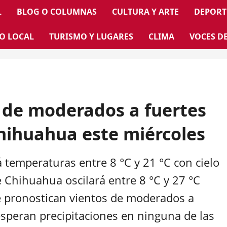
L
BLOG O COLUMNAS
CULTURA Y ARTE
DEPORT
O LOCAL
TURISMO Y LUGARES
CLIMA
VOCES D
s de moderados a fuertes
hihuahua este miércoles
á temperaturas entre 8 °C y 21 °C con cielo
 Chihuahua oscilará entre 8 °C y 27 °C
e pronostican vientos de moderados a
esperan precipitaciones en ninguna de las