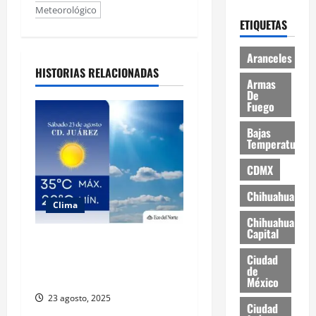
Meteorológico
ETIQUETAS
Aranceles
HISTORIAS RELACIONADAS
Armas
De
Fuego
Bajas
Temperaturas
CDMX
Chihuahua
Clima
Chihuahua
Capital
Muy altas temperaturas en
Ciudad Juárez y Chihuahua
Ciudad
de
este sábado
México
23 agosto, 2025
Ciudad