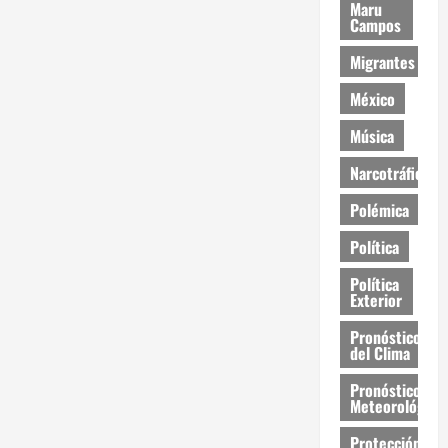
Maru
Campos
Migrantes
México
Música
Narcotráfico
Polémica
Política
Política
Exterior
Pronóstico
del Clima
Pronóstico
Meteorológico
Protección