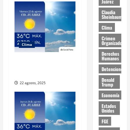
Juárez
Claudia
Sheinbaum
Clima
Crimen
Organizado
Clima
Derechos
Humanos
Muy altas temperaturas en
Ciudad Juárez y Chihuahua
Detenciones
este viernes
Donald
22 agosto, 2025
Trump
Economía
Estados
Unidos
FGE