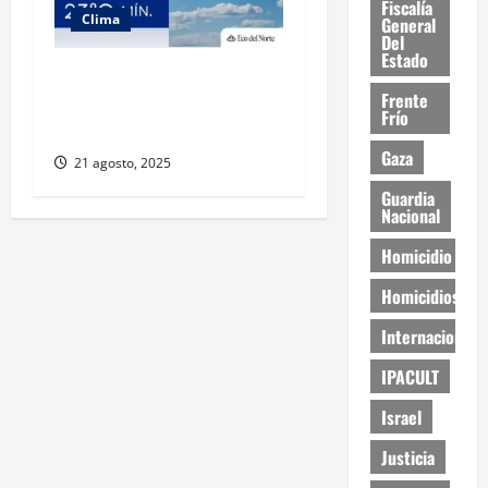
Fiscalía
Clima
General
Del
Estado
Muy altas temperaturas en
Frente
Ciudad Juárez y Chihuahua
Frío
este jueves
Gaza
21 agosto, 2025
Guardia
Nacional
Homicidio
Homicidios
Internacional
IPACULT
Israel
Justicia