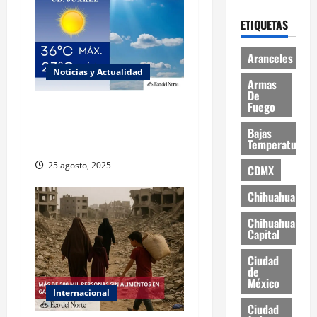
ETIQUETAS
Aranceles
Noticias y Actualidad
Armas
De
Fuego
Muy altas temperaturas en
Ciudad Juárez y Chihuahua
Bajas
Temperaturas
este lunes
25 agosto, 2025
CDMX
Chihuahua
Chihuahua
Capital
Ciudad
de
México
Internacional
Ciudad