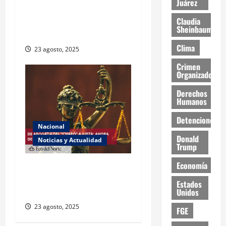
Juárez
ONU declara hambruna en
Claudia
Gaza y responsabiliza a
Sheinbaum
Israel
Clima
23 agosto, 2025
Crimen
Organizado
Derechos
Humanos
Detenciones
Nacional
Donald
Noticias y Actualidad
Trump
Economía
Exabogada del “Chapo”
ahora jueza denuncia
Estados
violencia política de género
Unidos
23 agosto, 2025
FGE