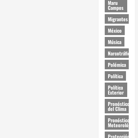
Maru
Campos
Migrantes
México
Música
Narcotráfico
Polémica
Política
Política
Exterior
Pronóstico
del Clima
Pronóstico
Meteorológico
Protección