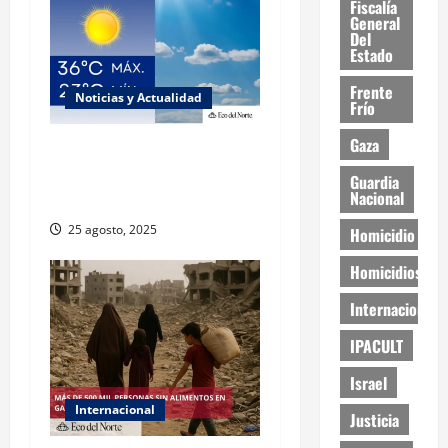
Fiscalía
General
Del
Estado
Frente
Noticias y Actualidad
Frío
Gaza
Muy altas temperaturas en
Ciudad Juárez y Chihuahua
Guardia
Nacional
este lunes
25 agosto, 2025
Homicidio
Homicidios
Internacional
IPACULT
Israel
Internacional
Justicia