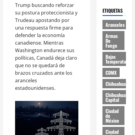
Trump buscando reforzar
ETIQUETAS
su postura proteccionista y
Trudeau apostando por
Aranceles
una respuesta firme para
defender la economía
Armas
De
canadiense. Mientras
Fuego
Washington endurece sus
Bajas
políticas, Canadá deja claro
Temperaturas
que no se quedará de
CDMX
brazos cruzados ante los
aranceles
Chihuahua
estadounidenses.
Chihuahua
Capital
Ciudad
de
México
Ciudad