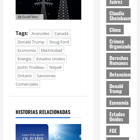
Juárez
Claudia
Sheinbaum
Clima
Tags:
Aranceles
Canadá
Crimen
Donald Trump
Doug Ford
Organizado
Economía
Electricidad
Derechos
Energía
Estados Unidos
Humanos
Justin Trudeau
Níquel
Detenciones
Ontario
Sanciones
Comerciales
Donald
Trump
Economía
HISTORIAS RELACIONADAS
Estados
Unidos
FGE