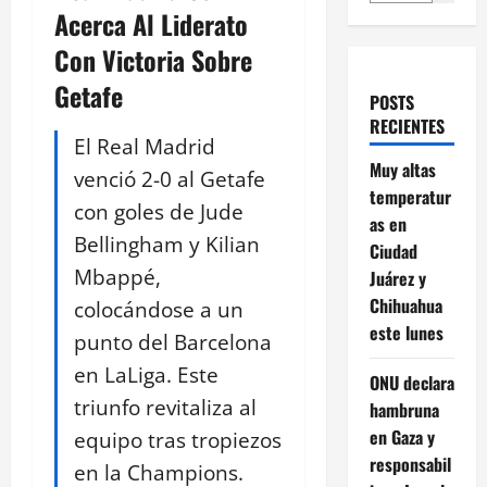
Acerca Al Liderato
Con Victoria Sobre
Getafe
POSTS
RECIENTES
El Real Madrid
Muy altas
venció 2-0 al Getafe
temperatur
con goles de Jude
as en
Bellingham y Kilian
Ciudad
Mbappé,
Juárez y
Chihuahua
colocándose a un
este lunes
punto del Barcelona
en LaLiga. Este
ONU declara
triunfo revitaliza al
hambruna
en Gaza y
equipo tras tropiezos
responsabil
en la Champions.