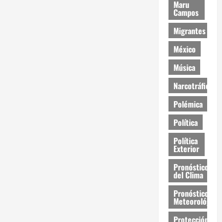
Maru
Campos
Migrantes
México
Música
Narcotráfico
Polémica
Política
Política
Exterior
Pronóstico
del Clima
Pronóstico
Meteorológico
Protección