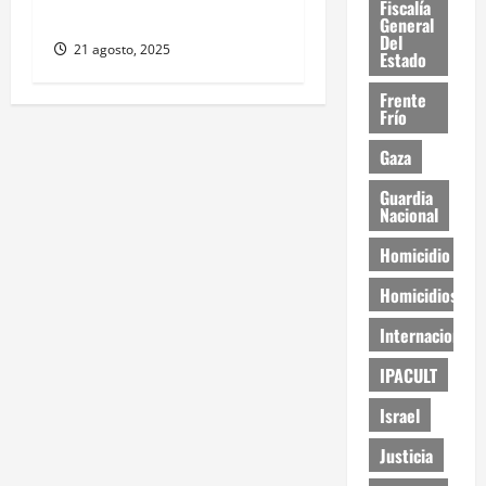
Fiscalía
deshielo acelerado
General
Del
21 agosto, 2025
Estado
Frente
Frío
Gaza
Guardia
Nacional
Homicidio
Homicidios
Internacional
IPACULT
Israel
Justicia