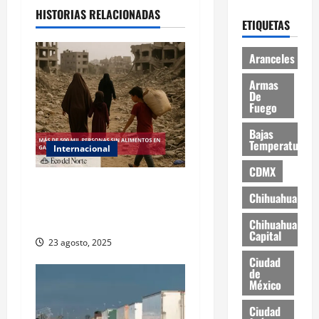
HISTORIAS RELACIONADAS
ETIQUETAS
Aranceles
Armas
De
Fuego
Bajas
Temperaturas
Internacional
CDMX
ONU declara hambruna en
Chihuahua
Gaza y responsabiliza a
Israel
Chihuahua
Capital
23 agosto, 2025
Ciudad
de
México
Ciudad