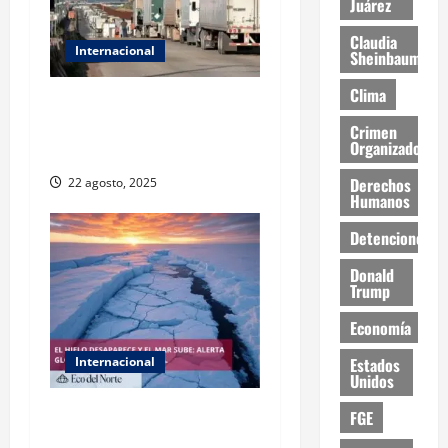
Juárez
Claudia
Internacional
Sheinbaum
Clima
EE.UU. suspende emisión de
visas laborales para
Crimen
Organizado
choferes de camión
Derechos
22 agosto, 2025
Humanos
Detenciones
Donald
Trump
Economía
Estados
Internacional
Unidos
La Antártida se acerca a un
FGE
punto de no retorno por el