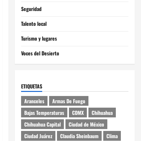
Seguridad
Talento local
Turismo y lugares
Voces del Desierto
ETIQUETAS
Aranceles
Armas De Fuego
Bajas Temperaturas
CDMX
Chihuahua
Chihuahua Capital
Ciudad de México
Ciudad Juárez
Claudia Sheinbaum
Clima