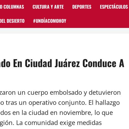
 O COLUMNAS
CULTURA Y ARTE
DEPORTES
ESPECTÁCULOS
DEL DESIERTO
#UNDÍACOMOHOY
do En Ciudad Juárez Conduce A
lizaron un cuerpo embolsado y detuvieron
o tras un operativo conjunto. El hallazgo
ados en la ciudad en noviembre, lo que
 región. La comunidad exige medidas