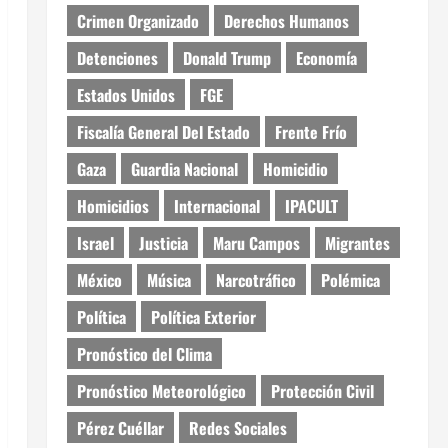
Crimen Organizado
Derechos Humanos
Detenciones
Donald Trump
Economía
Estados Unidos
FGE
Fiscalía General Del Estado
Frente Frío
Gaza
Guardia Nacional
Homicidio
Homicidios
Internacional
IPACULT
Israel
Justicia
Maru Campos
Migrantes
México
Música
Narcotráfico
Polémica
Política
Política Exterior
Pronóstico del Clima
Pronóstico Meteorológico
Protección Civil
Pérez Cuéllar
Redes Sociales