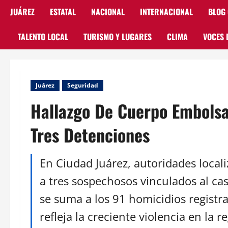
JUÁREZ
ESTATAL
NACIONAL
INTERNACIONAL
BLOG
TALENTO LOCAL
TURISMO Y LUGARES
CLIMA
VOCES 
Juárez
Seguridad
Hallazgo De Cuerpo Embolsa
Tres Detenciones
En Ciudad Juárez, autoridades loca
a tres sospechosos vinculados al cas
se suma a los 91 homicidios registr
refleja la creciente violencia en la