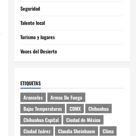
Seguridad
Talento local
Turismo y lugares
Voces del Desierto
ETIQUETAS
Aranceles
Armas De Fuego
Bajas Temperaturas
CDMX
Chihuahua
Chihuahua Capital
Ciudad de México
Ciudad Juárez
Claudia Sheinbaum
Clima