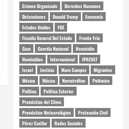
Crimen Organizado
Derechos Humanos
Detenciones
Donald Trump
Economía
Estados Unidos
FGE
Fiscalía General Del Estado
Frente Frío
Gaza
Guardia Nacional
Homicidio
Homicidios
Internacional
IPACULT
Israel
Justicia
Maru Campos
Migrantes
México
Música
Narcotráfico
Polémica
Política
Política Exterior
Pronóstico del Clima
Pronóstico Meteorológico
Protección Civil
Pérez Cuéllar
Redes Sociales