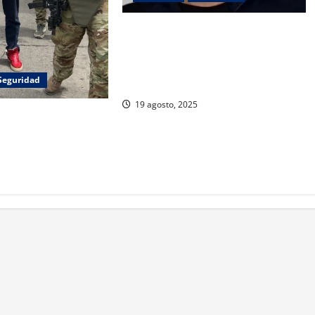
FGR busca a “Brother Wang”,
presunto proveedor del Cártel de
Sinaloa, tras fuga y ficha roja de
Seguridad
Interpol
19 agosto, 2025
deportado y
Cefereso 11 en