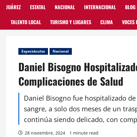
JUÁREZ
ESTATAL
NACIONAL
INTERNACIONAL
BLOG
TALENTO LOCAL
TURISMO Y LUGARES
CLIMA
VOCES 
Espectáculos
Nacional
Daniel Bisogno Hospitaliza
Complicaciones de Salud
Daniel Bisogno fue hospitalizado d
sangre, a solo dos meses de un tras
continúa siendo delicado, con compl
28 noviembre, 2024
1 minute read