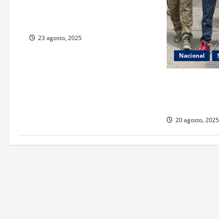
denuncia violencia política de
género
23 agosto, 2025
Nacional
Chávez Jr. es 
trasladado al 
Sonora
20 agosto, 2025