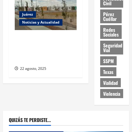
Civil
Pérez
Juárez
Cuéllar
Noticias y Actualidad
Redes
Sociales
Regularizarán
Fraccionamiento Real del
Seguridad
Vial
Desierto tras dos décadas
sin escrituras
SSPM
22 agosto, 2025
Texas
Vialidad
Violencia
QUIZÁS TE PERDISTE...