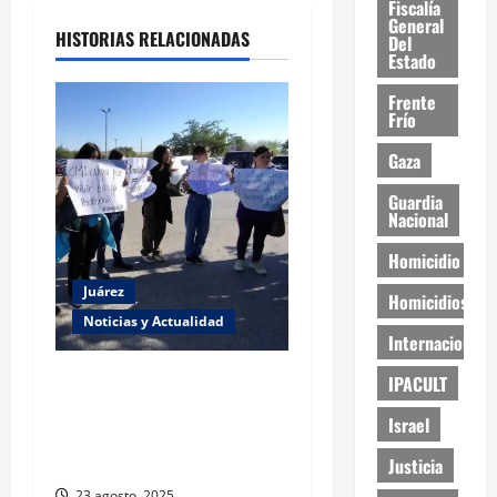
Fiscalía
General
HISTORIAS RELACIONADAS
Del
Estado
Frente
Frío
Gaza
Guardia
Nacional
Homicidio
Juárez
Homicidios
Noticias y Actualidad
Internacional
Estudiantes de la UACJ
IPACULT
protestan por falta de
Israel
transporte: desigualdad y
abandono institucional
Justicia
23 agosto, 2025