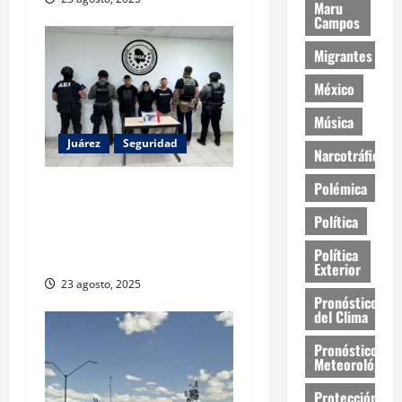
Maru
Campos
Migrantes
México
Música
Juárez
Seguridad
Narcotráfico
Polémica
Detienen a tres personas
por secuestro agravado en
Política
Ciudad Juárez; víctima fue
Política
rescatada
Exterior
23 agosto, 2025
Pronóstico
del Clima
Pronóstico
Meteorológico
Protección