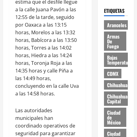
estima que el desfile llegue
a la calle Juana Pavón a las
ETIQUETAS
12:55 de la tarde, seguido
Aranceles
por Oaxaca a las 13:15
horas, Morelos a las 13:32
Armas
horas, Babícora a las 13:50
De
Fuego
horas, Torres a las 14:02
horas, Hiedra a las 14:24
Bajas
Temperaturas
horas, Toronja Roja a las
14:35 horas y calle Piña a
CDMX
las 14:49 horas,
Chihuahua
concluyendo en la calle Uva
a las 14:58 horas.
Chihuahua
Capital
Las autoridades
Ciudad
de
municipales han
México
coordinado operativos de
Ciudad
seguridad para garantizar