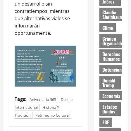
Juárez
un desarrollo sin
contratiempos, mientras
Claudia
Sheinbaum
que alternativas viales se
informarán
Clima
oportunamente.
Crimen
Organizado
Derechos
Humanos
Detenciones
Donald
Trump
Economía
Tags:
Aniversario 365
Desfile
Estados
Internacional
Historia Y
Unidos
Tradición
Patrimonio Cultural
FGE