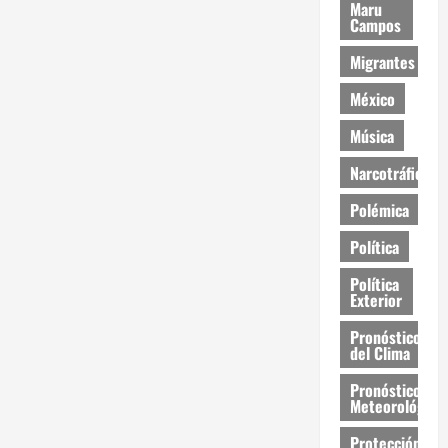
Maru
Campos
Migrantes
México
Música
Narcotráfico
Polémica
Política
Política
Exterior
Pronóstico
del Clima
Pronóstico
Meteorológico
Protección