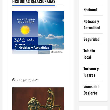
HISTORIAS RELACIONADAS
Nacional
Noticias y
Actualidad
Seguridad
Noticias y Actualidad
Talento
local
Muy altas temperaturas en
Ciudad Juárez y Chihuahua
Turismo y
este lunes
lugares
25 agosto, 2025
Voces del
Desierto