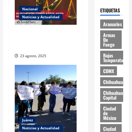
Nacional
ETIQUETAS
Noticias y Actualidad
Aranceles
Exabogada del “Chapo”
Armas
ahora jueza denuncia
De
Fuego
violencia política de género
Bajas
23 agosto, 2025
Temperaturas
CDMX
Chihuahua
Chihuahua
Capital
Ciudad
de
México
Juárez
Ciudad
Noticias y Actualidad