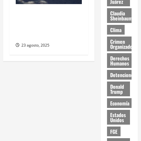
Juárez
Estudiantes de la UACJ
Claudia
Sheinbaum
protestan por falta de
transporte: desigualdad y
Clima
abandono institucional
Crimen
23 agosto, 2025
Organizado
Derechos
Humanos
Detenciones
Donald
Trump
Economía
Estados
Unidos
FGE