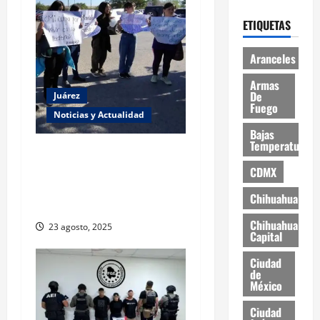
ETIQUETAS
Aranceles
Armas
De
Juárez
Fuego
Noticias y Actualidad
Bajas
Temperaturas
Estudiantes de la UACJ
protestan por falta de
CDMX
transporte: desigualdad y
Chihuahua
abandono institucional
Chihuahua
23 agosto, 2025
Capital
Ciudad
de
México
Ciudad