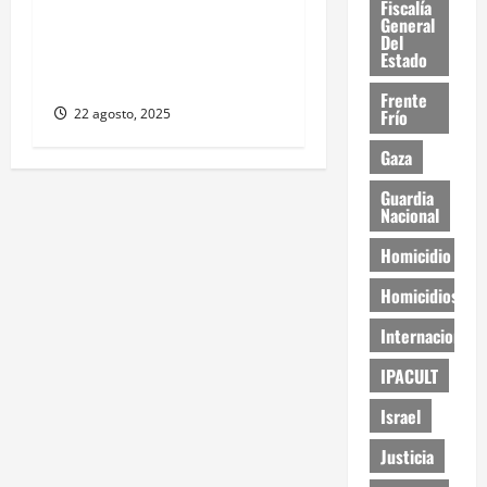
Regularizarán
Fiscalía
General
Fraccionamiento Real del
Del
Desierto tras dos décadas
Estado
sin escrituras
Frente
Frío
22 agosto, 2025
Gaza
Guardia
Nacional
Homicidio
Homicidios
Internacional
IPACULT
Israel
Justicia