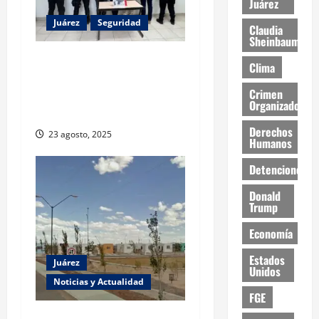
Juárez
Juárez
Seguridad
Claudia
Sheinbaum
Detienen a tres personas
Clima
por secuestro agravado en
Crimen
Ciudad Juárez; víctima fue
Organizado
rescatada
Derechos
23 agosto, 2025
Humanos
Detenciones
Donald
Trump
Economía
Estados
Juárez
Unidos
Noticias y Actualidad
FGE