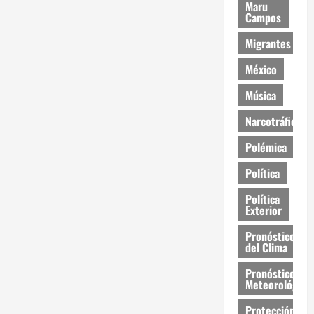
Maru
Campos
Migrantes
México
Música
Narcotráfico
Polémica
Política
Política
Exterior
Pronóstico
del Clima
Pronóstico
Meteorológico
Protección