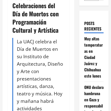
Celebraciones del
Día de Muertos con
Programación
POSTS
Cultural y Artística
RECIENTES
Muy altas
La UACJ celebra el
temperatur
Día de Muertos en
as en
su Instituto de
Ciudad
Arquitectura, Diseño
Juárez y
Chihuahua
y Arte con
este lunes
presentaciones
artísticas, danza,
ONU declara
teatro y música. Hoy
hambruna
en Gaza y
y mañana habrá
responsabil
actividades