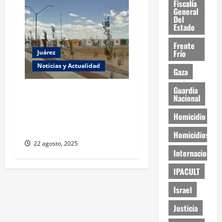
Fiscalía
General
Del
Estado
Frente
Frío
Juárez
Noticias y Actualidad
Gaza
Guardia
Regularizarán
Nacional
Fraccionamiento Real del
Homicidio
Desierto tras dos décadas
sin escrituras
Homicidios
22 agosto, 2025
Internacional
IPACULT
Israel
Justicia