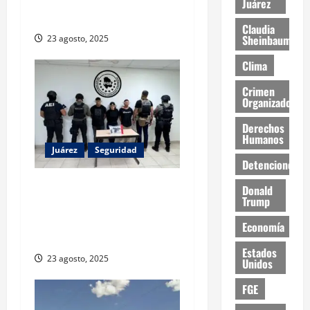
transporte: desigualdad y
Juárez
abandono institucional
Claudia
Sheinbaum
23 agosto, 2025
Clima
Crimen
Organizado
Derechos
Humanos
Juárez
Seguridad
Detenciones
Detienen a tres personas
Donald
Trump
por secuestro agravado en
Ciudad Juárez; víctima fue
Economía
rescatada
Estados
23 agosto, 2025
Unidos
FGE