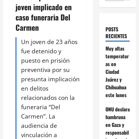
joven implicado en
caso funeraria Del
Carmen
POSTS
RECIENTES
Un joven de 23 años
Muy altas
fue detenido y
temperatur
puesto en prisión
as en
preventiva por su
Ciudad
presunta implicación
Juárez y
Chihuahua
en delitos
este lunes
relacionados con la
funeraria “Del
ONU declara
Carmen”. La
hambruna
en Gaza y
audiencia de
responsabil
vinculación a