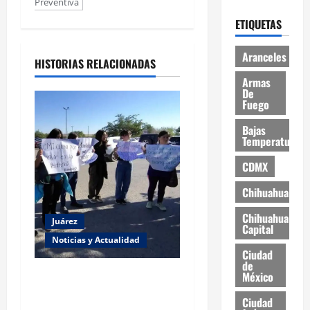
Preventiva
ETIQUETAS
Aranceles
HISTORIAS RELACIONADAS
Armas
De
Fuego
Bajas
Temperaturas
CDMX
Chihuahua
Chihuahua
Juárez
Capital
Noticias y Actualidad
Ciudad
de
Estudiantes de la UACJ
México
protestan por falta de
Ciudad