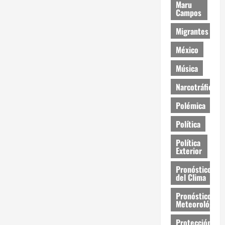
Maru
Campos
Migrantes
México
Música
Narcotráfico
Polémica
Política
Política
Exterior
Pronóstico
del Clima
Pronóstico
Meteorológico
Protección