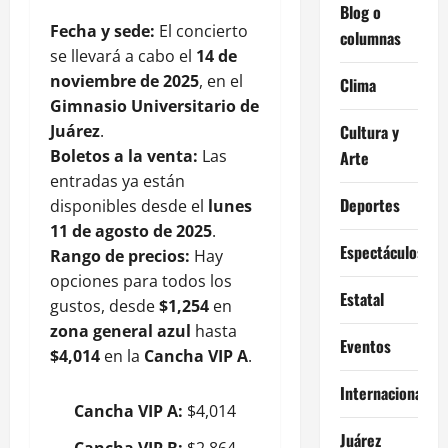
Blog o
Fecha y sede:
El concierto
columnas
se llevará a cabo el
14 de
noviembre de 2025
, en el
Clima
Gimnasio Universitario de
Juárez
.
Cultura y
Boletos a la venta:
Las
Arte
entradas ya están
Deportes
disponibles desde el
lunes
11 de agosto de 2025
.
Espectáculos
Rango de precios:
Hay
opciones para todos los
Estatal
gustos, desde
$1,254
en
zona general azul
hasta
Eventos
$4,014
en la
Cancha VIP A
.
Internacional
Cancha VIP A:
$4,014
Juárez
Cancha VIP B:
$2,864