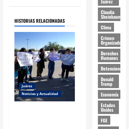
Juárez
Claudia
Sheinbaum
HISTORIAS RELACIONADAS
Clima
Crimen
Organizado
Derechos
Humanos
Detenciones
Donald
Trump
Juárez
Economía
Noticias y Actualidad
Estados
Estudiantes de la UACJ
Unidos
protestan por falta de
FGE
transporte: desigualdad y