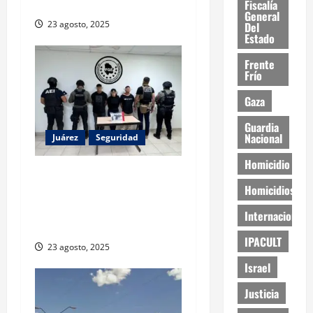
abandono institucional
Fiscalía
General
23 agosto, 2025
Del
Estado
Frente
Frío
Gaza
Guardia
Nacional
Juárez
Seguridad
Homicidio
Detienen a tres personas
Homicidios
por secuestro agravado en
Ciudad Juárez; víctima fue
Internacional
rescatada
IPACULT
23 agosto, 2025
Israel
Justicia