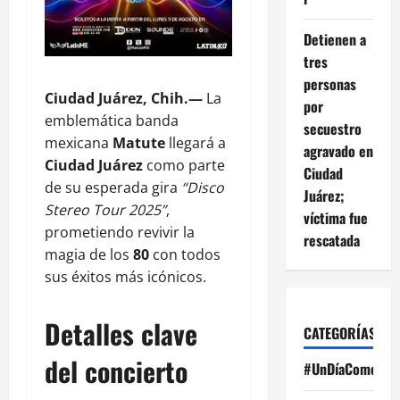
Detienen a
tres
personas
Ciudad Juárez, Chih.—
La
por
emblemática banda
secuestro
mexicana
Matute
llegará a
agravado en
Ciudad Juárez
como parte
Ciudad
de su esperada gira
“Disco
Juárez;
Stereo Tour 2025”
,
víctima fue
prometiendo revivir la
rescatada
magia de los
80
con todos
sus éxitos más icónicos.
Detalles clave
CATEGORÍAS
del concierto
#UnDíaComoHoy