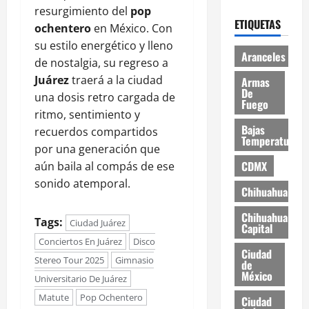
resurgimiento del
pop
ETIQUETAS
ochentero
en México. Con
su estilo energético y lleno
Aranceles
de nostalgia, su regreso a
Juárez
traerá a la ciudad
Armas
De
una dosis retro cargada de
Fuego
ritmo, sentimiento y
Bajas
recuerdos compartidos
Temperaturas
por una generación que
CDMX
aún baila al compás de ese
sonido atemporal.
Chihuahua
Chihuahua
Tags:
Ciudad Juárez
Capital
Conciertos En Juárez
Disco
Ciudad
Stereo Tour 2025
Gimnasio
de
México
Universitario De Juárez
Matute
Pop Ochentero
Ciudad