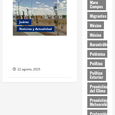
Maru
Campos
Migrantes
Juárez
México
Noticias y Actualidad
Música
Regularizarán
Narcotráfico
Fraccionamiento Real del
Polémica
Desierto tras dos décadas
sin escrituras
Política
22 agosto, 2025
Política
Exterior
Pronóstico
del Clima
Pronóstico
Meteorológico
Protección