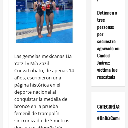
Detienen a
tres
personas
por
secuestro
agravado en
Ciudad
Las gemelas mexicanas Lía
Juárez;
Yatzil y Mía Zazil
víctima fue
Cueva Lobato, de apenas 14
rescatada
años, escribieron una
página histórica en el
deporte nacional al
conquistar la medalla de
bronce en la prueba
CATEGORÍAS
femenil de trampolín
#UnDíaComoHoy
sincronizado de 3 metros
durante el
Mundial de