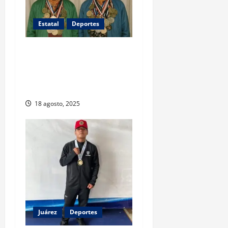
Estatal
Deportes
Rarámuris conquistan
Colorado y hacen historia
en el ultramaratón Leadville
1993
18 agosto, 2025
Juárez
Deportes