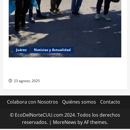
Juárez
Noticias y Actualidad
Estudiantes de la UACJ protestan por falta de
transporte: desigualdad y abandono institucional
23 agosto, 2025
Colabora con Nosotros
Quiénes somos
Contacto
© EcoDelNorteCUU.com 2024. Todos los derechos
reservados.
|
MoreNews
by AF themes.