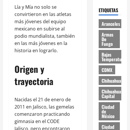
Lía y Mía no solo se
ETIQUETAS
convirtieron en las atletas
más jóvenes del equipo
Aranceles
mexicano en subirse al
Armas
podio mundialista, también
De
en las más jóvenes en la
Fuego
historia en lograrlo.
Bajas
Temperaturas
Origen y
CDMX
trayectoria
Chihuahua
Chihuahua
Capital
Nacidas el 21 de enero de
Ciudad
2011 en Jalisco, las gemelas
de
comenzaron practicando
México
gimnasia en el CODE
Ciudad
Jalisco, pero encontraron