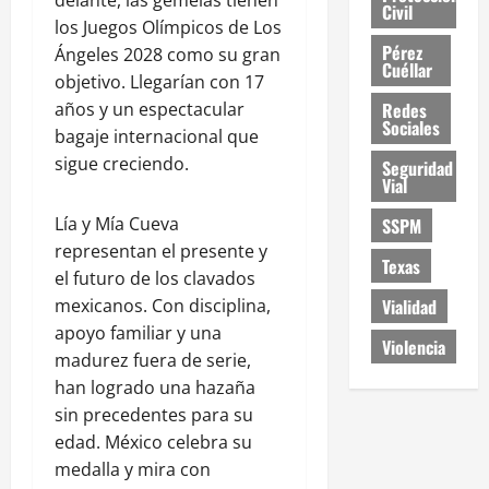
delante, las gemelas tienen
Civil
los Juegos Olímpicos de Los
Pérez
Ángeles 2028 como su gran
Cuéllar
objetivo. Llegarían con 17
Redes
años y un espectacular
Sociales
bagaje internacional que
sigue creciendo.
Seguridad
Vial
Lía y Mía Cueva
SSPM
representan el presente y
Texas
el futuro de los clavados
Vialidad
mexicanos. Con disciplina,
apoyo familiar y una
Violencia
madurez fuera de serie,
han logrado una hazaña
sin precedentes para su
edad. México celebra su
medalla y mira con