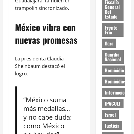
Guadalajara, también en
Fiscalía
General
trampolín sincronizado.
Del
Estado
México vibra con
Frente
Frío
nuevas promesas
Gaza
Guardia
La presidenta Claudia
Nacional
Sheinbaum destacó el
Homicidio
logro:
Homicidios
Internacional
“México suma
IPACULT
más medallas…
Israel
y no cabe duda:
como México
Justicia