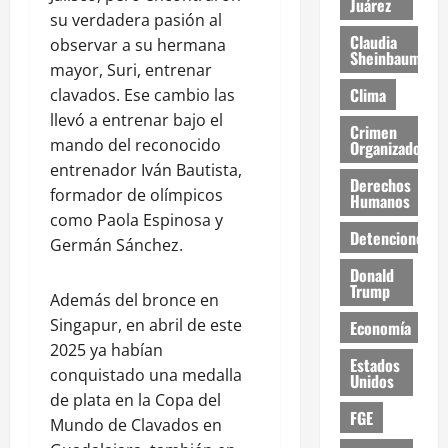
Juárez
su verdadera pasión al
Claudia
observar a su hermana
Sheinbaum
mayor, Suri, entrenar
Clima
clavados. Ese cambio las
llevó a entrenar bajo el
Crimen
mando del reconocido
Organizado
entrenador Iván Bautista,
Derechos
formador de olímpicos
Humanos
como Paola Espinosa y
Detenciones
Germán Sánchez.
Donald
Trump
Además del bronce en
Singapur, en abril de este
Economía
2025 ya habían
Estados
conquistado una medalla
Unidos
de plata en la Copa del
FGE
Mundo de Clavados en