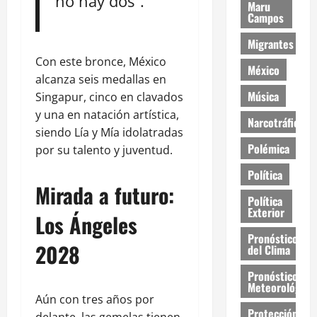
no hay dos”.
Maru
Campos
Migrantes
Con este bronce, México
México
alcanza seis medallas en
Música
Singapur, cinco en clavados
y una en natación artística,
Narcotráfico
siendo Lía y Mía idolatradas
Polémica
por su talento y juventud.
Política
Mirada a futuro:
Política
Exterior
Los Ángeles
Pronóstico
2028
del Clima
Pronóstico
Meteorológico
Aún con tres años por
Protección