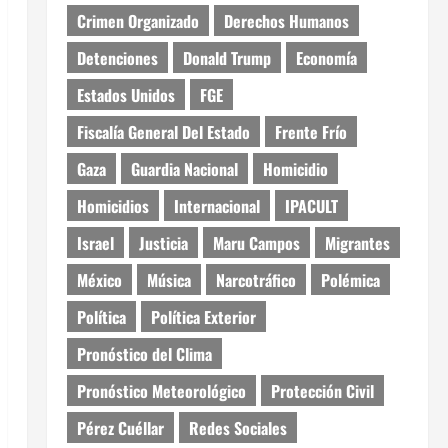
Crimen Organizado
Derechos Humanos
Detenciones
Donald Trump
Economía
Estados Unidos
FGE
Fiscalía General Del Estado
Frente Frío
Gaza
Guardia Nacional
Homicidio
Homicidios
Internacional
IPACULT
Israel
Justicia
Maru Campos
Migrantes
México
Música
Narcotráfico
Polémica
Política
Política Exterior
Pronóstico del Clima
Pronóstico Meteorológico
Protección Civil
Pérez Cuéllar
Redes Sociales