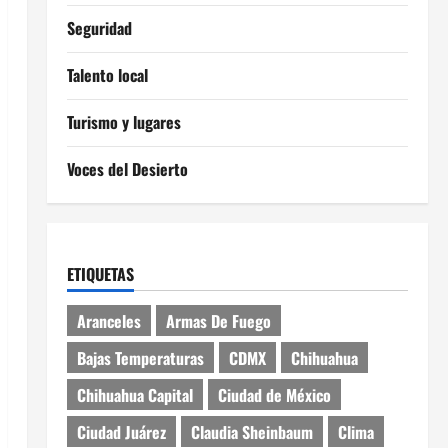
Seguridad
Talento local
Turismo y lugares
Voces del Desierto
ETIQUETAS
Aranceles
Armas De Fuego
Bajas Temperaturas
CDMX
Chihuahua
Chihuahua Capital
Ciudad de México
Ciudad Juárez
Claudia Sheinbaum
Clima