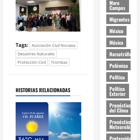
Maru
Campos
Migrantes
México
Música
Tags:
Asociación Civil Norawa
Narcotráfico
Desastres Naturales
Protección Civil
Trombas
Polémica
Política
Política
HISTORIAS RELACIONADAS
Exterior
Pronóstico
del Clima
Pronóstico
Meteorológico
Protección