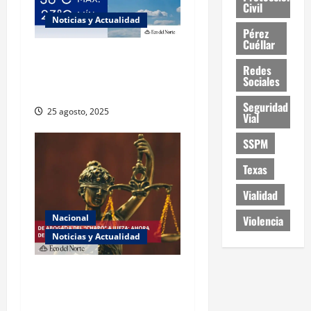
Civil
Noticias y Actualidad
Pérez
Cuéllar
Muy altas temperaturas en
Redes
Ciudad Juárez y Chihuahua
Sociales
este lunes
Seguridad
25 agosto, 2025
Vial
SSPM
Texas
Vialidad
Nacional
Violencia
Noticias y Actualidad
Exabogada del “Chapo”
ahora jueza denuncia
violencia política de género