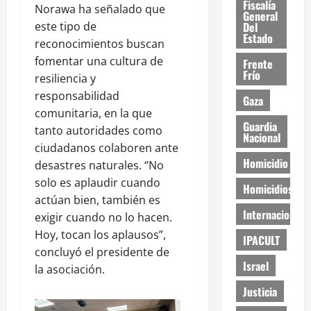
Fiscalía
Norawa ha señalado que
General
Del
este tipo de
Estado
reconocimientos buscan
fomentar una cultura de
Frente
Frío
resiliencia y
responsabilidad
Gaza
comunitaria, en la que
Guardia
tanto autoridades como
Nacional
ciudadanos colaboren ante
Homicidio
desastres naturales. “No
solo es aplaudir cuando
Homicidios
actúan bien, también es
Internacional
exigir cuando no lo hacen.
Hoy, tocan los aplausos”,
IPACULT
concluyó el presidente de
Israel
la asociación.
Justicia