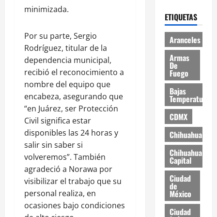
minimizada.
ETIQUETAS
Por su parte, Sergio
Aranceles
Rodríguez, titular de la
Armas
dependencia municipal,
De
recibió el reconocimiento a
Fuego
nombre del equipo que
Bajas
encabeza, asegurando que
Temperaturas
“en Juárez, ser Protección
CDMX
Civil significa estar
disponibles las 24 horas y
Chihuahua
salir sin saber si
Chihuahua
volveremos”. También
Capital
agradeció a Norawa por
Ciudad
visibilizar el trabajo que su
de
México
personal realiza, en
ocasiones bajo condiciones
Ciudad