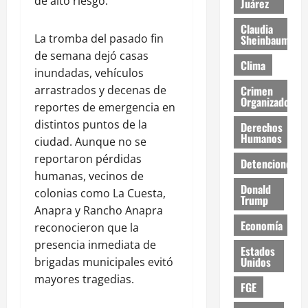
de alto riesgo.
Juárez
Claudia
La tromba del pasado fin
Sheinbaum
de semana dejó casas
Clima
inundadas, vehículos
Crimen
arrastrados y decenas de
Organizado
reportes de emergencia en
distintos puntos de la
Derechos
Humanos
ciudad. Aunque no se
reportaron pérdidas
Detenciones
humanas, vecinos de
Donald
colonias como La Cuesta,
Trump
Anapra y Rancho Anapra
Economía
reconocieron que la
presencia inmediata de
Estados
Unidos
brigadas municipales evitó
mayores tragedias.
FGE