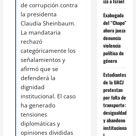
iza a Israel
de corrupción contra
la presidenta
Exabogada
Claudia Sheinbaum.
del “Chapo”
ahora jueza
La mandataria
denuncia
rechazó
violencia
categóricamente los
política de
señalamientos y
género
afirmó que se
Estudiantes
defenderá la
de la UACJ
dignidad
protestan
institucional. El caso
por falta de
ha generado
transporte:
desigualdad
tensiones
y abandono
diplomáticas y
instituciona
opiniones divididas
l