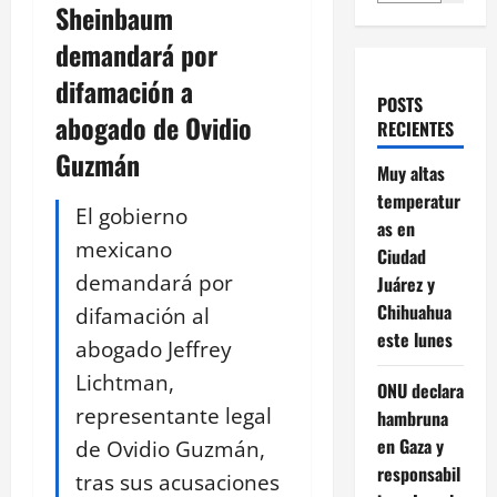
Sheinbaum
demandará por
difamación a
POSTS
abogado de Ovidio
RECIENTES
Guzmán
Muy altas
temperatur
El gobierno
as en
mexicano
Ciudad
demandará por
Juárez y
Chihuahua
difamación al
este lunes
abogado Jeffrey
Lichtman,
ONU declara
representante legal
hambruna
en Gaza y
de Ovidio Guzmán,
responsabil
tras sus acusaciones