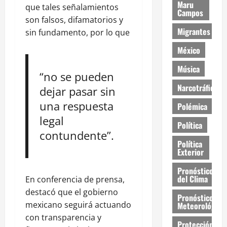
Maru
que tales señalamientos
Campos
son falsos, difamatorios y
Migrantes
sin fundamento, por lo que
México
Música
“no se pueden
Narcotráfico
dejar pasar sin
una respuesta
Polémica
legal
Política
contundente”.
Política
Exterior
Pronóstico
del Clima
En conferencia de prensa,
destacó que el gobierno
Pronóstico
mexicano seguirá actuando
Meteorológico
con transparencia y
Protección