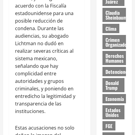
Juárez
acuerdo con la Fiscalía
Claudia
estadounidense para una
Sheinbaum
posible reducción de
Clima
condena. Durante las
audiencias, su abogado
Crimen
Lichtman no dudó en
Organizado
realizar severas críticas al
Derechos
sistema mexicano,
Humanos
señalando que hay
Detenciones
complicidad entre
autoridades y grupos
Donald
Trump
criminales, y poniendo en
entredicho la legitimidad y
Economía
transparencia de las
Estados
instituciones.
Unidos
FGE
Estas acusaciones no solo