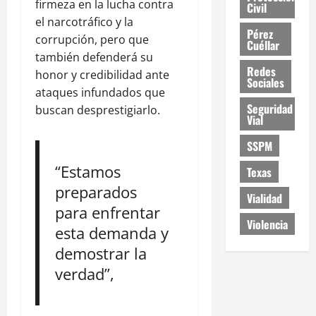
firmeza en la lucha contra
Civil
el narcotráfico y la
Pérez
corrupción, pero que
Cuéllar
también defenderá su
Redes
honor y credibilidad ante
Sociales
ataques infundados que
Seguridad
buscan desprestigiarlo.
Vial
SSPM
“Estamos
Texas
preparados
Vialidad
para enfrentar
Violencia
esta demanda y
demostrar la
verdad”,