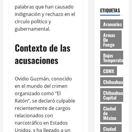
palabras que han causado
ETIQUETAS
indignación y rechazo en el
círculo político y
Aranceles
gubernamental.
Armas
De
Fuego
Contexto de las
Bajas
acusaciones
Temperaturas
CDMX
Ovidio Guzmán, conocido
Chihuahua
en el mundo del crimen
Chihuahua
organizado como “El
Capital
Ratón”, se declaró culpable
Ciudad
recientemente de cargos
de
relacionados con
México
narcotráfico en Estados
Ciudad
Unidos, y ha llegado a un