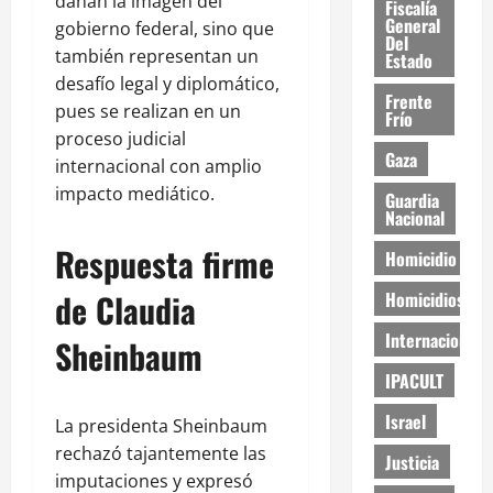
dañan la imagen del
Fiscalía
General
gobierno federal, sino que
Del
también representan un
Estado
desafío legal y diplomático,
Frente
pues se realizan en un
Frío
proceso judicial
Gaza
internacional con amplio
impacto mediático.
Guardia
Nacional
Respuesta firme
Homicidio
de Claudia
Homicidios
Internacional
Sheinbaum
IPACULT
Israel
La presidenta Sheinbaum
rechazó tajantemente las
Justicia
imputaciones y expresó