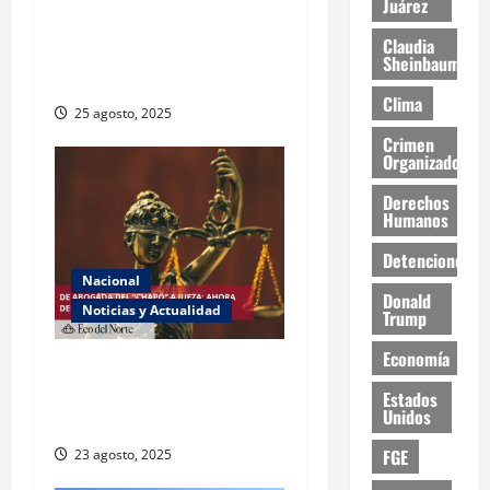
Juárez
Muy altas temperaturas en
Claudia
Ciudad Juárez y Chihuahua
Sheinbaum
este lunes
Clima
25 agosto, 2025
Crimen
Organizado
Derechos
Humanos
Detenciones
Nacional
Donald
Noticias y Actualidad
Trump
Economía
Exabogada del “Chapo”
ahora jueza denuncia
Estados
Unidos
violencia política de género
FGE
23 agosto, 2025