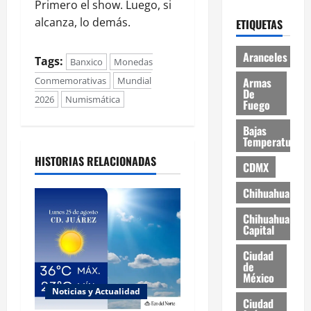
Primero el show. Luego, si
alcanza, lo demás.
ETIQUETAS
Aranceles
Tags:
Banxico
Monedas
Conmemorativas
Mundial
Armas
De
2026
Numismática
Fuego
Bajas
Temperaturas
HISTORIAS RELACIONADAS
CDMX
Chihuahua
Chihuahua
Capital
Ciudad
de
México
Noticias y Actualidad
Ciudad