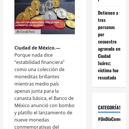
Detienen a
tres
personas
por
secuestro
Ciudad de México.—
agravado en
Porque nada dice
Ciudad
“estabilidad financiera”
Juárez;
como una colección de
víctima fue
moneditas brillantes
rescatada
mientras medio país
apenas junta para la
canasta básica, el Banco de
México anunció con bombo
CATEGORÍAS
y platillo el lanzamiento de
#UnDíaComoHoy
nueve monedas
conmemorativas del