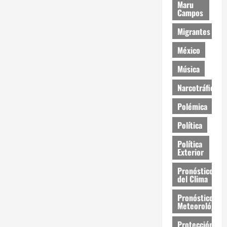
Maru
Campos
Migrantes
México
Música
Narcotráfico
Polémica
Política
Política
Exterior
Pronóstico
del Clima
Pronóstico
Meteorológico
Protección