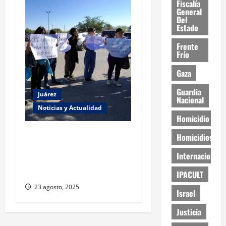
Fiscalía
General
Del
Estado
Frente
Frío
Gaza
Guardia
Juárez
Nacional
Noticias y Actualidad
Homicidio
Estudiantes de la UACJ
Homicidios
protestan por falta de
Internacional
transporte: desigualdad y
abandono institucional
IPACULT
23 agosto, 2025
Israel
Justicia