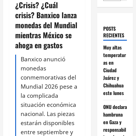
¿Crisis? ¿Cuál
crisis? Banxico lanza
monedas del Mundial
POSTS
mientras México se
RECIENTES
ahoga en gastos
Muy altas
temperatur
Banxico anunció
as en
monedas
Ciudad
conmemorativas del
Juárez y
Chihuahua
Mundial 2026 pese a
este lunes
la complicada
situación económica
ONU declara
nacional. Las piezas
hambruna
en Gaza y
estarán disponibles
responsabil
entre septiembre y