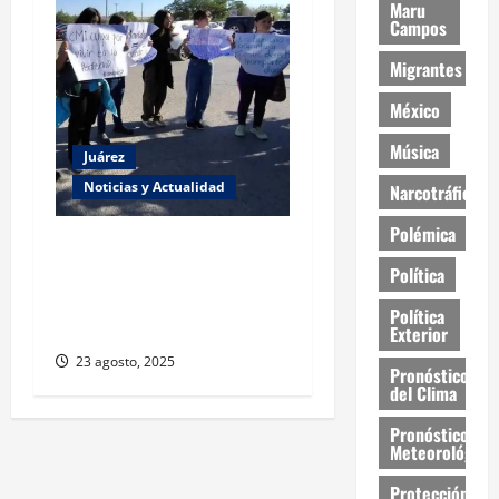
Maru
Campos
Migrantes
México
Música
Juárez
Noticias y Actualidad
Narcotráfico
Polémica
Estudiantes de la UACJ
protestan por falta de
Política
transporte: desigualdad y
Política
abandono institucional
Exterior
23 agosto, 2025
Pronóstico
del Clima
Pronóstico
Meteorológico
Protección