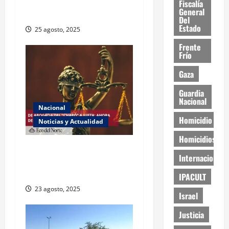
Ciudad Juárez y Chihuahua
Fiscalía
General
este lunes
Del
Estado
25 agosto, 2025
Frente
Frío
Gaza
Guardia
Nacional
Nacional
Homicidio
Noticias y Actualidad
Homicidios
Exabogada del “Chapo”
Internacional
ahora jueza denuncia
violencia política de género
IPACULT
23 agosto, 2025
Israel
Justicia