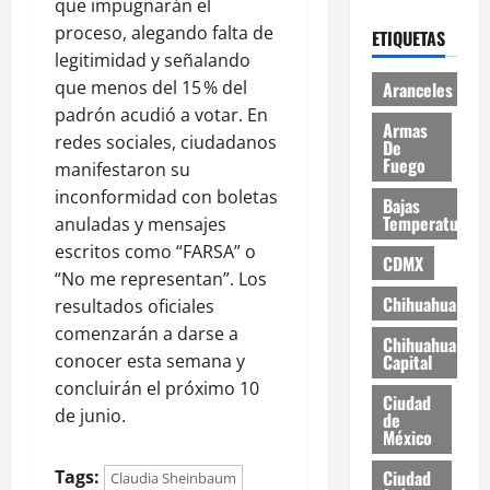
que impugnarán el
proceso, alegando falta de
ETIQUETAS
legitimidad y señalando
que menos del 15 % del
Aranceles
padrón acudió a votar. En
Armas
redes sociales, ciudadanos
De
Fuego
manifestaron su
inconformidad con boletas
Bajas
Temperaturas
anuladas y mensajes
escritos como “FARSA” o
CDMX
“No me representan”. Los
Chihuahua
resultados oficiales
comenzarán a darse a
Chihuahua
conocer esta semana y
Capital
concluirán el próximo 10
Ciudad
de junio.
de
México
Tags:
Ciudad
Claudia Sheinbaum