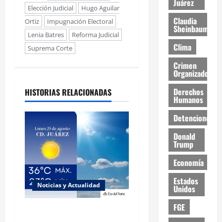
Juárez
Elección Judicial
Hugo Aguilar
Claudia
Ortiz
Impugnación Electoral
Sheinbaum
Lenia Batres
Reforma Judicial
Clima
Suprema Corte
Crimen
Organizado
Derechos
HISTORIAS RELACIONADAS
Humanos
Detenciones
Donald
Trump
Economía
Estados
Noticias y Actualidad
Unidos
FGE
Muy altas temperaturas en