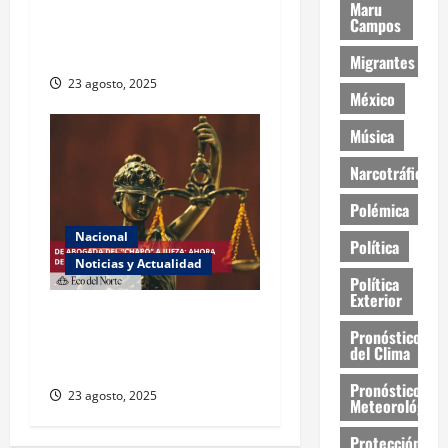
ONU declara hambruna en
Maru
Campos
Gaza y responsabiliza a
Israel
Migrantes
23 agosto, 2025
México
Música
Narcotráfico
Polémica
Nacional
Política
Noticias y Actualidad
Política
Exterior
Exabogada del “Chapo”
Pronóstico
ahora jueza denuncia
del Clima
violencia política de género
Pronóstico
23 agosto, 2025
Meteorológico
Protección