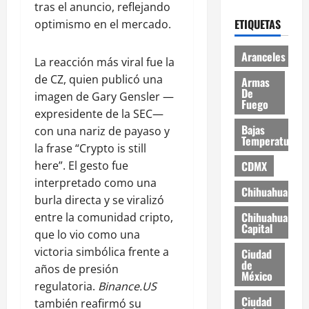
tras el anuncio, reflejando
ETIQUETAS
optimismo en el mercado.
Aranceles
La reacción más viral fue la
de CZ, quien publicó una
Armas
De
imagen de Gary Gensler —
Fuego
expresidente de la SEC—
Bajas
con una nariz de payaso y
Temperaturas
la frase “Crypto is still
here”. El gesto fue
CDMX
interpretado como una
Chihuahua
burla directa y se viralizó
Chihuahua
entre la comunidad cripto,
Capital
que lo vio como una
victoria simbólica frente a
Ciudad
de
años de presión
México
regulatoria.
Binance.US
Ciudad
también reafirmó su