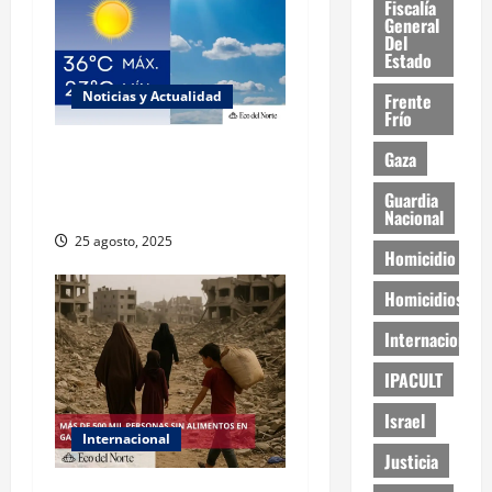
Fiscalía
General
Del
Estado
Noticias y Actualidad
Frente
Frío
Muy altas temperaturas en
Gaza
Ciudad Juárez y Chihuahua
Guardia
este lunes
Nacional
25 agosto, 2025
Homicidio
Homicidios
Internacional
IPACULT
Israel
Internacional
Justicia