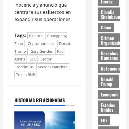
Juárez
inocencia y anunció que
Claudia
centrará sus esfuerzos en
Sheinbaum
expandir sus operaciones.
Clima
Tags:
Binance
Changpeng
Crimen
Organizado
Zhao
Criptomonedas
Donald
Trump
Gary Gensler
Paul
Derechos
Humanos
Atkins
SEC
Sector
Económico
Sector Financiero
Detenciones
Token BNB
Donald
Trump
Economía
HISTORIAS RELACIONADAS
Estados
Unidos
FGE