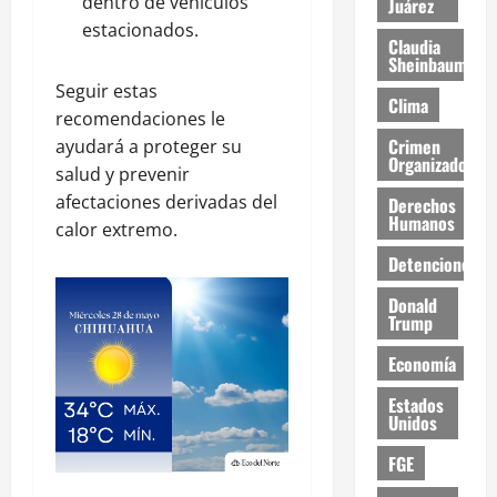
dentro de vehículos
Juárez
estacionados.
Claudia
Sheinbaum
Seguir estas
Clima
recomendaciones le
Crimen
ayudará a proteger su
Organizado
salud y prevenir
afectaciones derivadas del
Derechos
Humanos
calor extremo.
Detenciones
Donald
Trump
Economía
Estados
Unidos
FGE