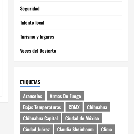
Seguridad
Talento local
Turismo y lugares
Voces del Desierto
ETIQUETAS
Aranceles
Armas De Fuego
Bajas Temperaturas
CDMX
Chihuahua
Chihuahua Capital
Ciudad de México
Ciudad Juárez
Claudia Sheinbaum
Clima