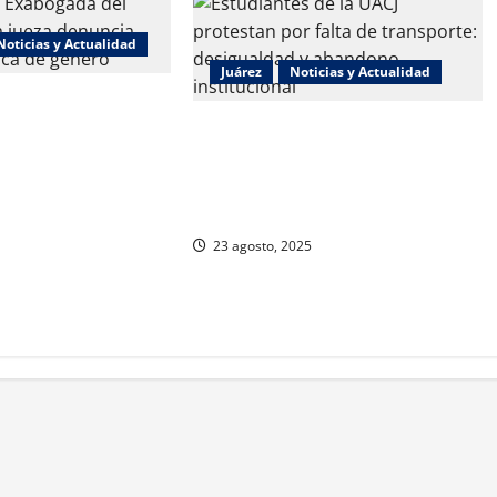
Noticias y Actualidad
Juárez
Noticias y Actualidad
 “Chapo” ahora jueza
ncia política de
Estudiantes de la UACJ protestan
por falta de transporte:
desigualdad y abandono
institucional
23 agosto, 2025