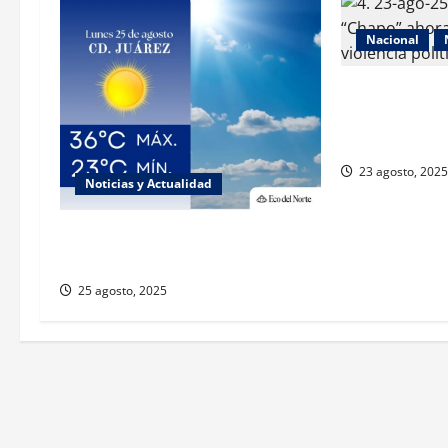
Nacional
Exabogada del
denuncia viole
género
23 agosto, 2025
Noticias y Actualidad
Muy altas temperaturas en Ciudad
Juárez y Chihuahua este lunes
25 agosto, 2025