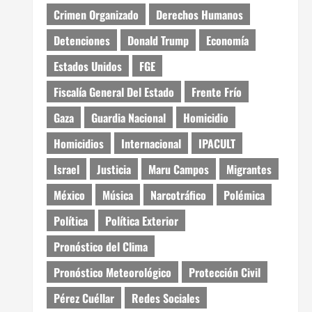
Crimen Organizado
Derechos Humanos
Detenciones
Donald Trump
Economía
Estados Unidos
FGE
Fiscalía General Del Estado
Frente Frío
Gaza
Guardia Nacional
Homicidio
Homicidios
Internacional
IPACULT
Israel
Justicia
Maru Campos
Migrantes
México
Música
Narcotráfico
Polémica
Política
Política Exterior
Pronóstico del Clima
Pronóstico Meteorológico
Protección Civil
Pérez Cuéllar
Redes Sociales