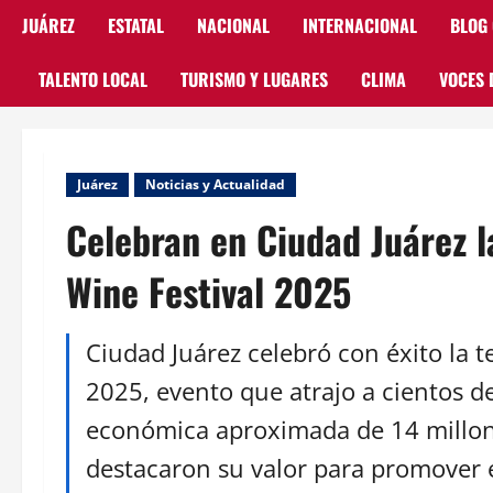
JUÁREZ
ESTATAL
NACIONAL
INTERNACIONAL
BLOG
TALENTO LOCAL
TURISMO Y LUGARES
CLIMA
VOCES 
Juárez
Noticias y Actualidad
Celebran en Ciudad Juárez l
Wine Festival 2025
Ciudad Juárez celebró con éxito la t
2025, evento que atrajo a cientos d
económica aproximada de 14 millon
destacaron su valor para promover e