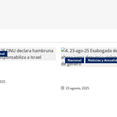
nal
Nacional
Noticias y Actuali
a hambruna en Gaza y
za a Israel
Exabogada del “Chapo” ahora
denuncia violencia política d
2025
23 agosto, 2025