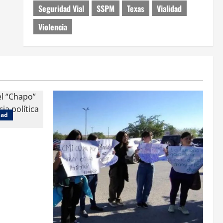
Seguridad Vial
SSPM
Texas
Vialidad
Violencia
dad
 jueza
e género