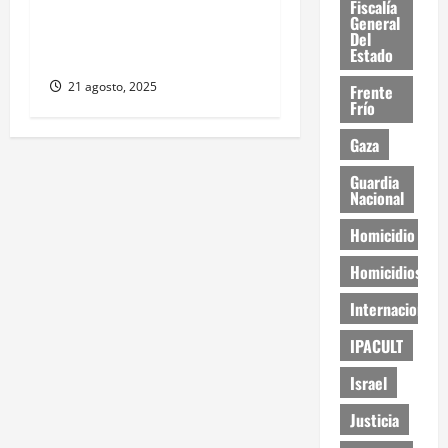
Fiscalía
Operativo libera a 13
General
migrantes secuestrados en
Del
Estado
Ciudad Juárez
21 agosto, 2025
Frente
Frío
Gaza
Guardia
Nacional
Homicidio
Homicidios
Internacional
IPACULT
Israel
Justicia