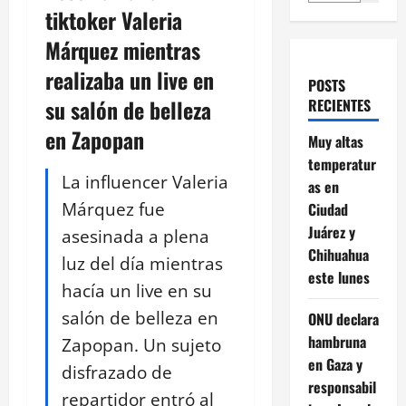
tiktoker Valeria
Márquez mientras
realizaba un live en
POSTS
su salón de belleza
RECIENTES
en Zapopan
Muy altas
temperatur
La influencer Valeria
as en
Márquez fue
Ciudad
Juárez y
asesinada a plena
Chihuahua
luz del día mientras
este lunes
hacía un live en su
salón de belleza en
ONU declara
hambruna
Zapopan. Un sujeto
en Gaza y
disfrazado de
responsabil
repartidor entró al