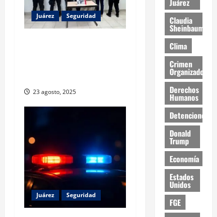
Juárez
Juárez
Seguridad
Claudia
Sheinbaum
Detienen a tres personas
Clima
por secuestro agravado en
Crimen
Ciudad Juárez; víctima fue
Organizado
rescatada
Derechos
23 agosto, 2025
Humanos
Detenciones
Donald
Trump
Economía
Estados
Unidos
Juárez
Seguridad
FGE