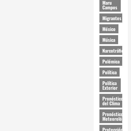
Maru
Campos
Migrantes
México
Música
Narcotráfico
Polémica
Política
Política
Exterior
Pronóstico
del Clima
Pronóstico
Meteorológico
Protección