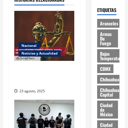
ETIQUETAS
Aranceles
Armas
De
Fuego
Nacional
Bajas
Noticias y Actualidad
Temperaturas
Exabogada del “Chapo”
CDMX
ahora jueza denuncia
Chihuahua
violencia política de género
Chihuahua
23 agosto, 2025
Capital
Ciudad
de
México
Ciudad