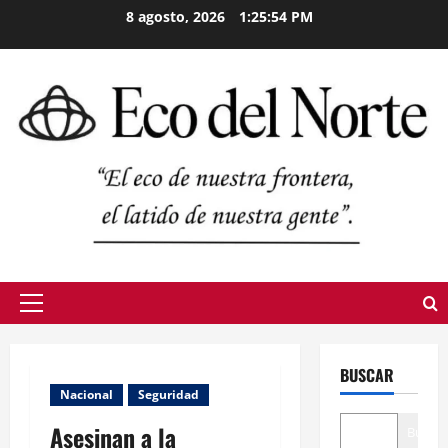
Skip
8 agosto, 2026
1:25:55 PM
to
content
Primary
Menu
BUSCAR
Nacional
Seguridad
Asesinan a la
Buscar