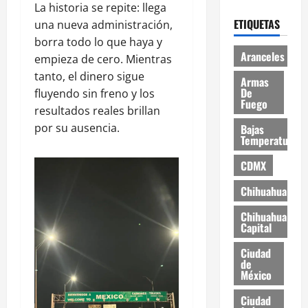
La historia se repite: llega
ETIQUETAS
una nueva administración,
borra todo lo que haya y
Aranceles
empieza de cero. Mientras
tanto, el dinero sigue
Armas
De
fluyendo sin freno y los
Fuego
resultados reales brillan
por su ausencia.
Bajas
Temperaturas
CDMX
Chihuahua
Chihuahua
Capital
Ciudad
de
México
Ciudad