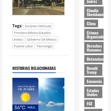
Juárez
Claudia
Sheinbaum
Clima
Tags:
Escaneo Vehicular
Crimen
Frontera México-Estados
Organizado
Unidos
Gobierno De México
Derechos
Puente Libre
Tecnología
Humanos
Detenciones
HISTORIAS RELACIONADAS
Donald
Trump
Economía
Estados
Unidos
FGE