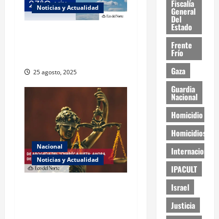
Fiscalía
Noticias y Actualidad
General
Del
Estado
Muy altas temperaturas en
Frente
Ciudad Juárez y Chihuahua
Frío
este lunes
Gaza
25 agosto, 2025
Guardia
Nacional
Homicidio
Homicidios
Nacional
Internacional
Noticias y Actualidad
IPACULT
Exabogada del “Chapo”
Israel
ahora jueza denuncia
Justicia
violencia política de género