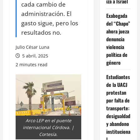
iza a Israel
cada cambio de
administración. El
Exabogada
gasto sigue, pero los
del “Chapo”
ahora jueza
resultados no.
denuncia
violencia
Julio César Luna
política de
5 abril, 2025
género
2 minutes read
Estudiantes
de la UACJ
protestan
por falta de
transporte:
desigualdad
Arco LEP en el puente
y abandono
internacional Córdova. |
instituciona
Cortesía.
l