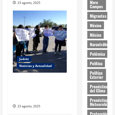
Maru
23 agosto, 2025
Campos
Migrantes
México
Música
Narcotráfico
Polémica
Juárez
Política
Noticias y Actualidad
Política
Exterior
Estudiantes de la UACJ
protestan por falta de
Pronóstico
del Clima
transporte: desigualdad y
abandono institucional
Pronóstico
Meteorológico
23 agosto, 2025
Protección