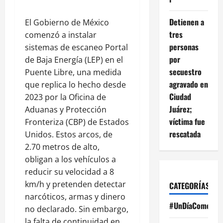
Detienen a
El Gobierno de México
tres
comenzó a instalar
personas
sistemas de escaneo Portal
por
de Baja Energía (LEP) en el
secuestro
Puente Libre, una medida
agravado en
que replica lo hecho desde
Ciudad
2023 por la Oficina de
Juárez;
Aduanas y Protección
víctima fue
Fronteriza (CBP) de Estados
rescatada
Unidos. Estos arcos, de
2.70 metros de alto,
obligan a los vehículos a
reducir su velocidad a 8
km/h y pretenden detectar
CATEGORÍAS
narcóticos, armas y dinero
#UnDíaComoHoy
no declarado. Sin embargo,
la falta de continuidad en