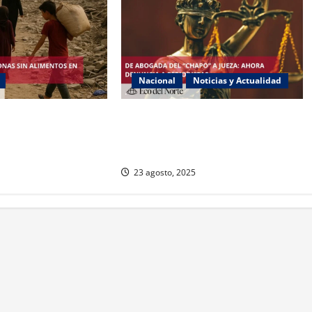
Nacional
Noticias y Actualidad
ambruna en Gaza y
Exabogada del “Chapo” ahora jueza
a Israel
denuncia violencia política de
género
23 agosto, 2025