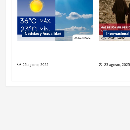
Noticias y Actualidad
Internacional
Muy altas temperaturas en Ciudad
ONU declara h
Juárez y Chihuahua este lunes
responsabiliza 
25 agosto, 2025
23 agosto, 2025