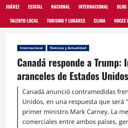
JUÁREZ
ESTATAL
NACIONAL
INTERNACIONAL
BLOG
TALENTO LOCAL
TURISMO Y LUGARES
CLIMA
VOCES 
Internacional
Noticias y Actualidad
Canadá responde a Trump: 
aranceles de Estados Unido
Canadá anunció contramedidas frent
Unidos, en una respuesta que será “
primer ministro Mark Carney. La me
comerciales entre ambos países, ge