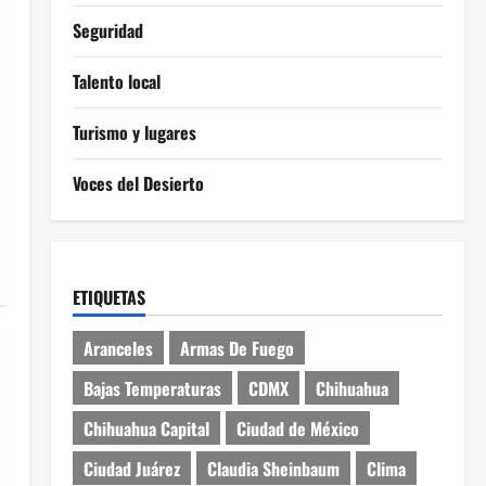
Seguridad
Talento local
Turismo y lugares
Voces del Desierto
ETIQUETAS
Aranceles
Armas De Fuego
Bajas Temperaturas
CDMX
Chihuahua
Chihuahua Capital
Ciudad de México
Ciudad Juárez
Claudia Sheinbaum
Clima