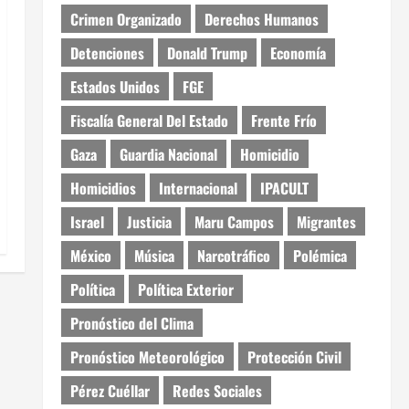
Crimen Organizado
Derechos Humanos
Detenciones
Donald Trump
Economía
Estados Unidos
FGE
Fiscalía General Del Estado
Frente Frío
Gaza
Guardia Nacional
Homicidio
Homicidios
Internacional
IPACULT
Israel
Justicia
Maru Campos
Migrantes
México
Música
Narcotráfico
Polémica
Política
Política Exterior
Pronóstico del Clima
Pronóstico Meteorológico
Protección Civil
Pérez Cuéllar
Redes Sociales