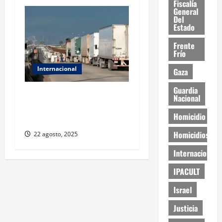
Fiscalía
General
Del
Estado
Frente
Frío
Internacional
Gaza
Guardia
EE.UU. suspende emisión de
Nacional
visas laborales para
Homicidio
choferes de camión
Homicidios
22 agosto, 2025
Internacional
IPACULT
Israel
Justicia