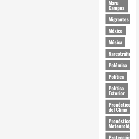
Maru
Campos
Migrantes
México
Música
Narcotráfico
Polémica
Política
Política
Exterior
Pronóstico
del Clima
Pronóstico
Meteorológico
Protección