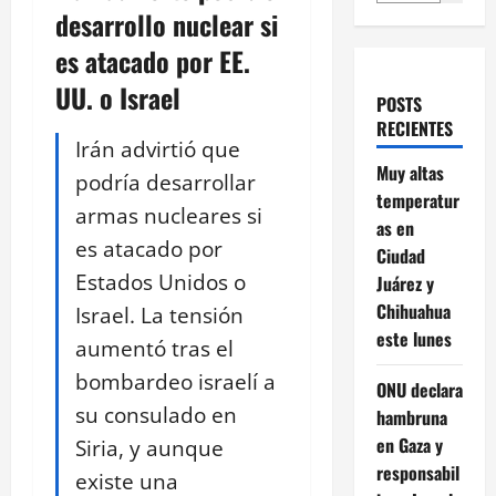
desarrollo nuclear si
es atacado por EE.
UU. o Israel
POSTS
RECIENTES
Irán advirtió que
Muy altas
podría desarrollar
temperatur
armas nucleares si
as en
es atacado por
Ciudad
Estados Unidos o
Juárez y
Chihuahua
Israel. La tensión
este lunes
aumentó tras el
bombardeo israelí a
ONU declara
su consulado en
hambruna
en Gaza y
Siria, y aunque
responsabil
existe una