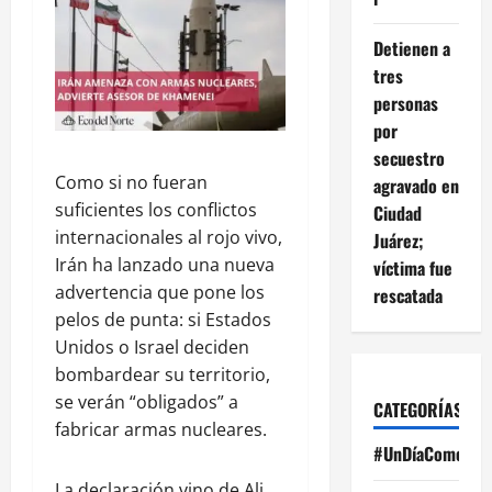
Detienen a
tres
personas
por
secuestro
Como si no fueran
agravado en
suficientes los conflictos
Ciudad
internacionales al rojo vivo,
Juárez;
Irán ha lanzado una nueva
víctima fue
advertencia que pone los
rescatada
pelos de punta: si Estados
Unidos o Israel deciden
bombardear su territorio,
se verán “obligados” a
CATEGORÍAS
fabricar armas nucleares.
#UnDíaComoHoy
La declaración vino de Ali