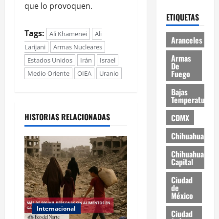
que lo provoquen.
ETIQUETAS
Tags:
Ali Khamenei
Ali
Aranceles
Larijani
Armas Nucleares
Armas
Estados Unidos
Irán
Israel
De
Fuego
Medio Oriente
OIEA
Uranio
Bajas
Temperaturas
HISTORIAS RELACIONADAS
CDMX
Chihuahua
Chihuahua
Capital
Ciudad
de
México
Internacional
Ciudad