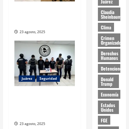
Juárez
ONU declara hambruna en
Claudia
Gaza y responsabiliza a
Sheinbaum
Israel
Clima
23 agosto, 2025
Crimen
Organizado
Derechos
Humanos
Detenciones
Donald
Juárez
Seguridad
Trump
Detienen a tres personas
Economía
por secuestro agravado en
Estados
Ciudad Juárez; víctima fue
Unidos
rescatada
FGE
23 agosto, 2025