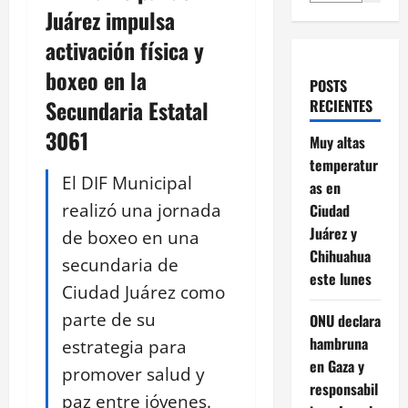
Juárez impulsa
activación física y
boxeo en la
POSTS
Secundaria Estatal
RECIENTES
3061
Muy altas
temperatur
El DIF Municipal
as en
realizó una jornada
Ciudad
Juárez y
de boxeo en una
Chihuahua
secundaria de
este lunes
Ciudad Juárez como
parte de su
ONU declara
hambruna
estrategia para
en Gaza y
promover salud y
responsabil
paz entre jóvenes.