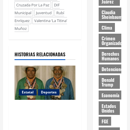
Juárez
Cruzada Por La Paz
DIF
Claudia
Municipal
Juventud
Rubí
Sheinbaum
Enríquez
Valentina ‘La Titina’
Clima
Muñoz
Crimen
Organizado
Derechos
HISTORIAS RELACIONADAS
Humanos
Detenciones
Donald
Trump
Estatal
Deportes
Economía
Estados
Rarámuris conquistan
Unidos
Colorado y hacen historia
FGE
en el ultramaratón Leadville
1993