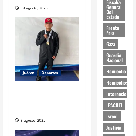
Fiscalía
General
18 agosto, 2025
Del
Estado
Frente
Frío
Gaza
Guardia
Nacional
Homicidio
Juárez
Deportes
Homicidios
Boxeador juarense Ramiro
Internacional
Núñez representará a
México en torneo
IPACULT
internacional en España
Israel
8 agosto, 2025
Justicia