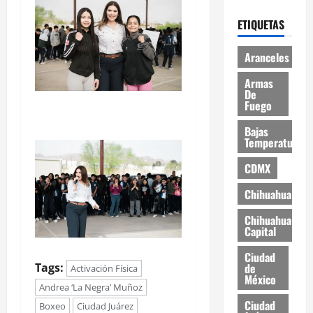
ETIQUETAS
Aranceles
Armas
De
Fuego
Bajas
Temperaturas
CDMX
Chihuahua
Chihuahua
Capital
Ciudad
Tags:
de
Activación Física
México
Andrea ‘La Negra’ Muñoz
Ciudad
Boxeo
Ciudad Juárez