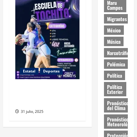
Maru
Campos
Migrantes
México
Música
Narcotráfico
Polémica
Estatal
Deportes
Política
Política
Crazy Monkeys lanza
Exterior
categoría U12 de tochito
para niñas en Chihuahua
Pronóstico
del Clima
31 julio, 2025
Pronóstico
Meteorológico
Protección