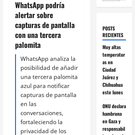
WhatsApp podría
alertar sobre
capturas de pantalla
POSTS
con una tercera
RECIENTES
palomita
Muy altas
temperatur
WhatsApp analiza la
as en
posibilidad de añadir
Ciudad
una tercera palomita
Juárez y
Chihuahua
azul para notificar
este lunes
capturas de pantalla
en las
ONU declara
conversaciones,
hambruna
en Gaza y
fortaleciendo la
responsabil
privacidad de los