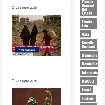
este lunes
Fiscalía
General
25 agosto, 2025
Del
Estado
Frente
Frío
Gaza
Guardia
Nacional
Internacional
Homicidio
ONU declara hambruna en
Homicidios
Gaza y responsabiliza a
Internacional
Israel
IPACULT
23 agosto, 2025
Israel
Justicia