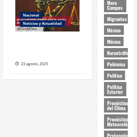
Maru
Campos
Nacional
Migrantes
Noticias y Actualidad
México
Exabogada del “Chapo”
Música
ahora jueza denuncia
Narcotráfico
violencia política de género
Polémica
23 agosto, 2025
Política
Política
Exterior
Pronóstico
del Clima
Pronóstico
Meteorológico
Protección