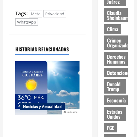
Juárez
Claudia
Tags:
Meta
Privacidad
Sheinbaum
WhatsApp
Clima
Crimen
Organizado
HISTORIAS RELACIONADAS
Derechos
Humanos
Detenciones
Donald
Trump
Economía
Noticias y Actualidad
Estados
Unidos
Muy altas temperaturas en
FGE
Ciudad Juárez y Chihuahua