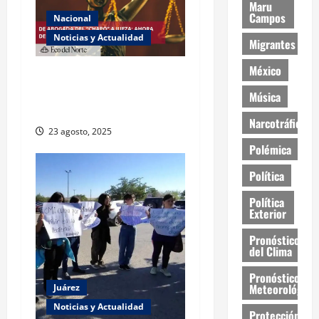
Maru
Campos
Nacional
Noticias y Actualidad
Migrantes
México
Exabogada del “Chapo”
ahora jueza denuncia
Música
violencia política de género
Narcotráfico
23 agosto, 2025
Polémica
Política
Política
Exterior
Pronóstico
del Clima
Pronóstico
Meteorológico
Juárez
Noticias y Actualidad
Protección