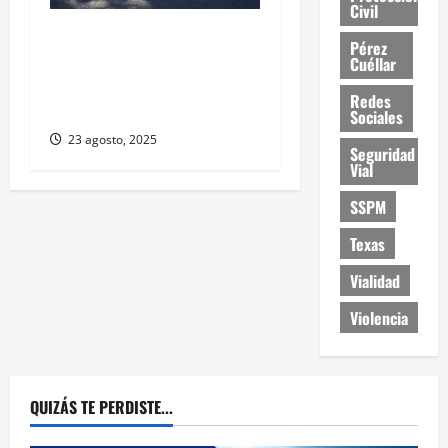
Civil
Estudiantes de la UACJ
Pérez
protestan por falta de
Cuéllar
transporte: desigualdad y
Redes
abandono institucional
Sociales
23 agosto, 2025
Seguridad
Vial
SSPM
Texas
Vialidad
Violencia
QUIZÁS TE PERDISTE...