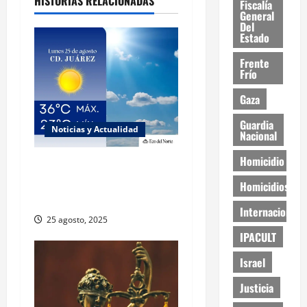
HISTORIAS RELACIONADAS
Fiscalía
General
Del
Estado
Frente
Frío
Gaza
Guardia
Noticias y Actualidad
Nacional
Homicidio
Muy altas temperaturas en
Ciudad Juárez y Chihuahua
Homicidios
este lunes
Internacional
25 agosto, 2025
IPACULT
Israel
Justicia