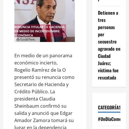
Detienen a
tres
personas
por
secuestro
agravado en
En medio de un panorama
Ciudad
económico incierto,
Juárez;
Rogelio Ramírez de la O
víctima fue
presentó su renuncia como
rescatada
Secretario de Hacienda y
Crédito Público. La
presidenta Claudia
Sheinbaum confirmó su
CATEGORÍAS
salida y anunció que Edgar
#UnDíaComoHoy
Amador Zamora tomará su
lugar en la dependencia