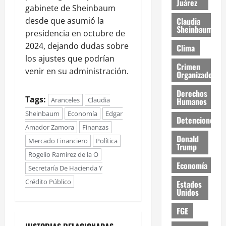
Juárez
gabinete de Sheinbaum
desde que asumió la
Claudia
Sheinbaum
presidencia en octubre de
2024, dejando dudas sobre
Clima
los ajustes que podrían
Crimen
venir en su administración.
Organizado
Derechos
Tags:
Aranceles
Claudia
Humanos
Sheinbaum
Economía
Edgar
Detenciones
Amador Zamora
Finanzas
Donald
Mercado Financiero
Política
Trump
Rogelio Ramírez de la O
Economía
Secretaría De Hacienda Y
Crédito Público
Estados
Unidos
FGE