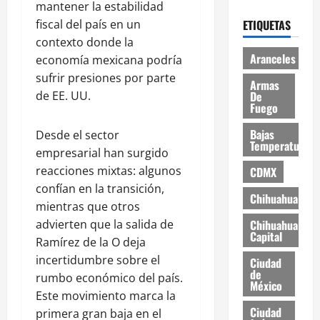
mantener la estabilidad
fiscal del país en un
ETIQUETAS
contexto donde la
Aranceles
economía mexicana podría
sufrir presiones por parte
Armas
de EE. UU.
De
Fuego
Bajas
Desde el sector
Temperaturas
empresarial han surgido
reacciones mixtas: algunos
CDMX
confían en la transición,
Chihuahua
mientras que otros
advierten que la salida de
Chihuahua
Capital
Ramírez de la O deja
incertidumbre sobre el
Ciudad
de
rumbo económico del país.
México
Este movimiento marca la
Ciudad
primera gran baja en el