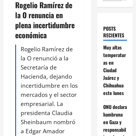
Rogelio Ramírez de
la O renuncia en
plena incertidumbre
POSTS
económica
RECIENTES
Muy altas
Rogelio Ramírez de
temperatur
la O renunció a la
as en
Secretaría de
Ciudad
Hacienda, dejando
Juárez y
incertidumbre en los
Chihuahua
este lunes
mercados y el sector
empresarial. La
ONU declara
presidenta Claudia
hambruna
Sheinbaum nombró
en Gaza y
responsabil
a Edgar Amador