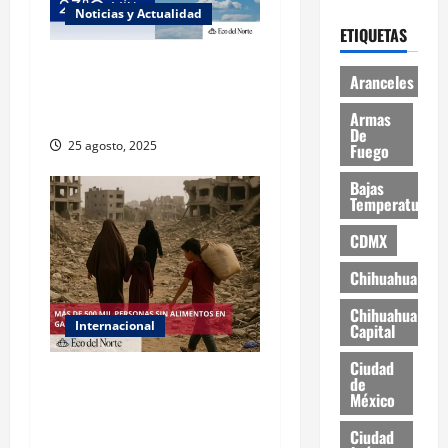
Noticias y Actualidad
ETIQUETAS
Muy altas temperaturas en
Aranceles
Ciudad Juárez y Chihuahua
este lunes
Armas
De
25 agosto, 2025
Fuego
Bajas
Temperaturas
CDMX
Chihuahua
Chihuahua
Internacional
Capital
Ciudad
ONU declara hambruna en
de
México
Gaza y responsabiliza a
Israel
Ciudad