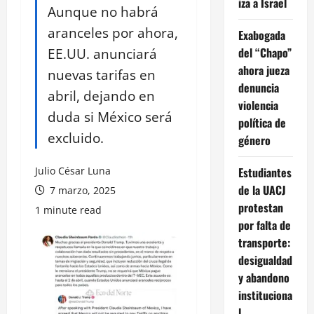
iza a Israel
Aunque no habrá
aranceles por ahora,
Exabogada
EE.UU. anunciará
del “Chapo”
ahora jueza
nuevas tarifas en
denuncia
abril, dejando en
violencia
duda si México será
política de
excluido.
género
Julio César Luna
Estudiantes
de la UACJ
7 marzo, 2025
protestan
1 minute read
por falta de
transporte:
desigualdad
y abandono
instituciona
l