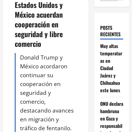
Estados Unidos y
México acuerdan
cooperación en
POSTS
seguridad y libre
RECIENTES
comercio
Muy altas
temperatur
Donald Trump y
as en
México acordaron
Ciudad
continuar su
Juárez y
Chihuahua
cooperación en
este lunes
seguridad y
comercio,
ONU declara
destacando avances
hambruna
en Gaza y
en migración y
responsabil
tráfico de fentanilo.