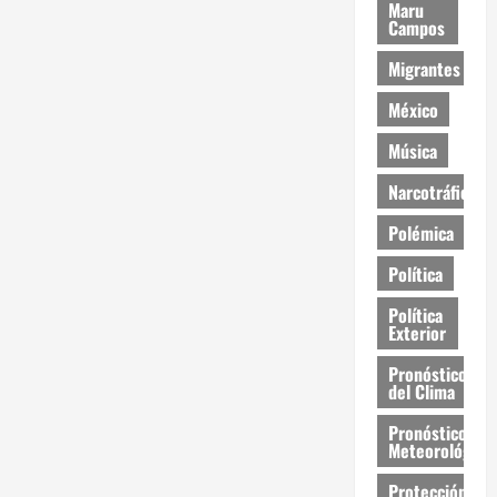
Maru
Campos
Migrantes
México
Música
Narcotráfico
Polémica
Política
Política
Exterior
Pronóstico
del Clima
Pronóstico
Meteorológico
Protección