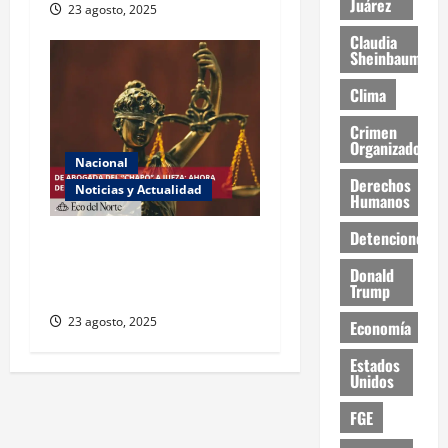
Juárez
23 agosto, 2025
Claudia
Sheinbaum
Clima
Crimen
Organizado
Nacional
Derechos
Noticias y Actualidad
Humanos
Detenciones
Exabogada del “Chapo”
ahora jueza denuncia
Donald
Trump
violencia política de género
23 agosto, 2025
Economía
Estados
Unidos
FGE