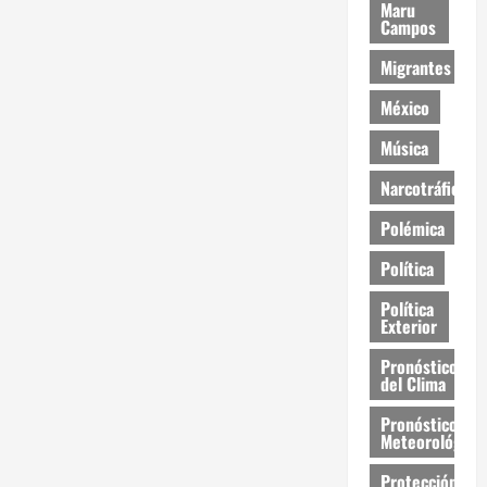
Maru
Campos
Migrantes
México
Música
Narcotráfico
Polémica
Política
Política
Exterior
Pronóstico
del Clima
Pronóstico
Meteorológico
Protección