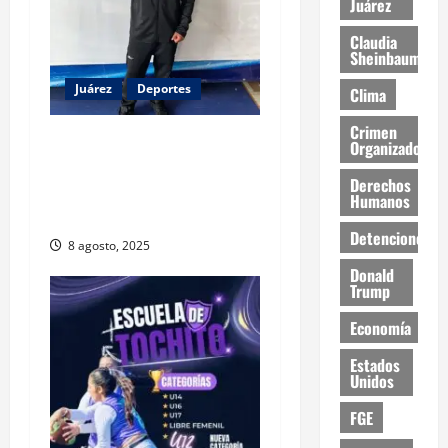
Juárez
Claudia
Sheinbaum
Juárez
Deportes
Clima
Crimen
Boxeador juarense Ramiro
Organizado
Núñez representará a
Derechos
México en torneo
Humanos
internacional en España
Detenciones
8 agosto, 2025
Donald
Trump
Economía
Estados
Unidos
FGE