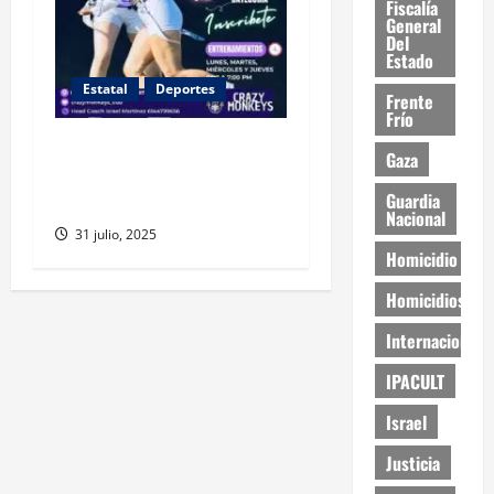
Fiscalía
General
Del
Estado
Estatal
Deportes
Frente
Frío
Crazy Monkeys lanza
Gaza
categoría U12 de tochito
Guardia
para niñas en Chihuahua
Nacional
31 julio, 2025
Homicidio
Homicidios
Internacional
IPACULT
Israel
Justicia