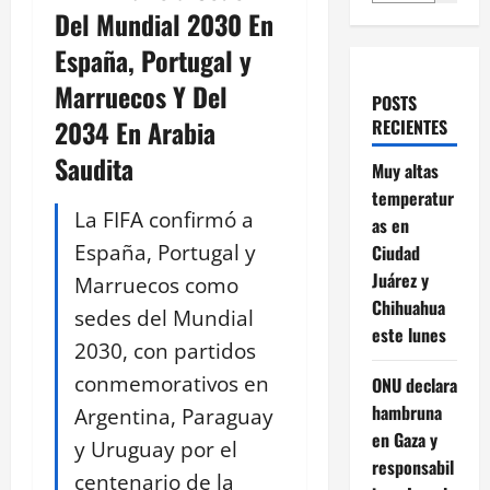
Del Mundial 2030 En
España, Portugal y
Marruecos Y Del
POSTS
2034 En Arabia
RECIENTES
Saudita
Muy altas
temperatur
La FIFA confirmó a
as en
España, Portugal y
Ciudad
Juárez y
Marruecos como
Chihuahua
sedes del Mundial
este lunes
2030, con partidos
conmemorativos en
ONU declara
hambruna
Argentina, Paraguay
en Gaza y
y Uruguay por el
responsabil
centenario de la