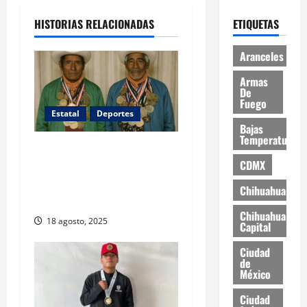
HISTORIAS RELACIONADAS
ETIQUETAS
Aranceles
Armas
De
Fuego
Estatal
Deportes
Bajas
Temperaturas
Rarámuris conquistan
CDMX
Colorado y hacen historia
en el ultramaratón Leadville
Chihuahua
1993
Chihuahua
18 agosto, 2025
Capital
Ciudad
de
México
Ciudad