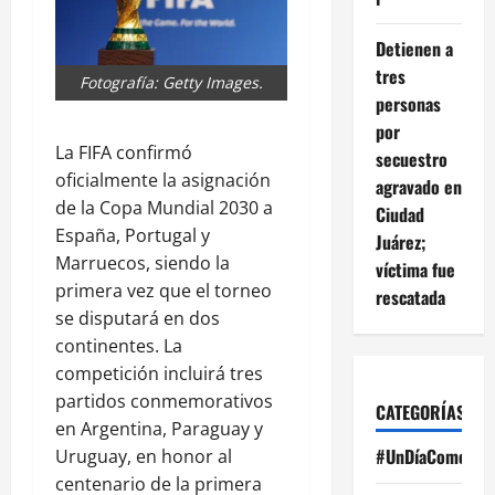
Detienen a
tres
Fotografía: Getty Images.
personas
por
La FIFA confirmó
secuestro
oficialmente la asignación
agravado en
de la Copa Mundial 2030 a
Ciudad
España, Portugal y
Juárez;
Marruecos, siendo la
víctima fue
primera vez que el torneo
rescatada
se disputará en dos
continentes. La
competición incluirá tres
partidos conmemorativos
CATEGORÍAS
en Argentina, Paraguay y
#UnDíaComoHoy
Uruguay, en honor al
centenario de la primera