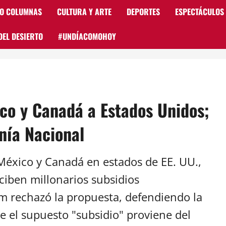
 O COLUMNAS
CULTURA Y ARTE
DEPORTES
ESPECTÁCULOS
DEL DESIERTO
#UNDÍACOMOHOY
o y Canadá a Estados Unidos;
nía Nacional
éxico y Canadá en estados de EE. UU.,
iben millonarios subsidios
 rechazó la propuesta, defendiendo la
 el supuesto "subsidio" proviene del