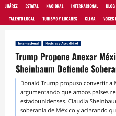
JUÁREZ
ESTATAL
NACIONAL
INTERNACIONAL
BLOG
TALENTO LOCAL
TURISMO Y LUGARES
CLIMA
VOCES 
Internacional
Noticias y Actualidad
Trump Propone Anexar Méxic
Sheinbaum Defiende Sobera
Donald Trump propuso convertir a M
argumentando que ambos países rec
estadounidenses. Claudia Sheinbaum
soberanía de México y aclarando que