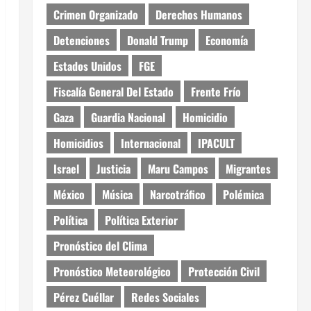
Crimen Organizado
Derechos Humanos
Detenciones
Donald Trump
Economía
Estados Unidos
FGE
Fiscalía General Del Estado
Frente Frío
Gaza
Guardia Nacional
Homicidio
Homicidios
Internacional
IPACULT
Israel
Justicia
Maru Campos
Migrantes
México
Música
Narcotráfico
Polémica
Política
Política Exterior
Pronóstico del Clima
Pronóstico Meteorológico
Protección Civil
Pérez Cuéllar
Redes Sociales