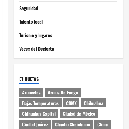
Seguridad
Talento local
Turismo y lugares
Voces del Desierto
ETIQUETAS
Aranceles
Armas De Fuego
Bajas Temperaturas
CDMX
Chihuahua
Chihuahua Capital
Ciudad de México
Ciudad Juárez
Claudia Sheinbaum
Clima