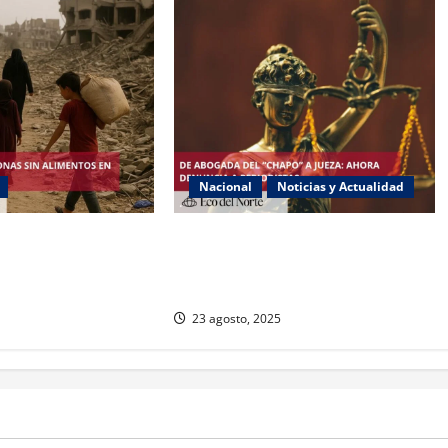
Nacional
Noticias y Actualidad
ambruna en Gaza y
Exabogada del “Chapo” ahora jueza
a Israel
denuncia violencia política de
género
23 agosto, 2025