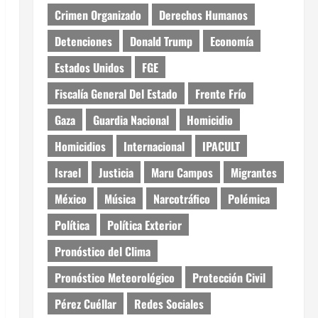
Crimen Organizado
Derechos Humanos
Detenciones
Donald Trump
Economía
Estados Unidos
FGE
Fiscalía General Del Estado
Frente Frío
Gaza
Guardia Nacional
Homicidio
Homicidios
Internacional
IPACULT
Israel
Justicia
Maru Campos
Migrantes
México
Música
Narcotráfico
Polémica
Política
Política Exterior
Pronóstico del Clima
Pronóstico Meteorológico
Protección Civil
Pérez Cuéllar
Redes Sociales