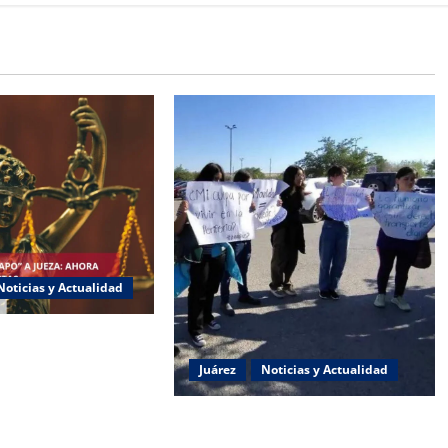
Noticias y Actualidad
 “Chapo” ahora jueza
ncia política de
Juárez
Noticias y Actualidad
Estudiantes de la UACJ protestan
por falta de transporte: