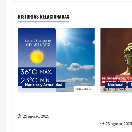
HISTORIAS RELACIONADAS
Noticias y Actualidad
Nacional
Muy altas temperaturas en Ciudad
Exabogada del
Juárez y Chihuahua este lunes
denuncia viole
género
25 agosto, 2025
23 agosto, 2025