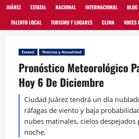
JUÁREZ
ESTATAL
NACIONAL
INTERNACIONAL
BLOG
TALENTO LOCAL
TURISMO Y LUGARES
CLIMA
VOCES 
Estatal
Noticias y Actualidad
Pronóstico Meteorológico P
Hoy 6 De Diciembre
Ciudad Juárez tendrá un día nublado
ráfagas de viento y baja probabilida
nubes matinales, cielos despejados p
noche.