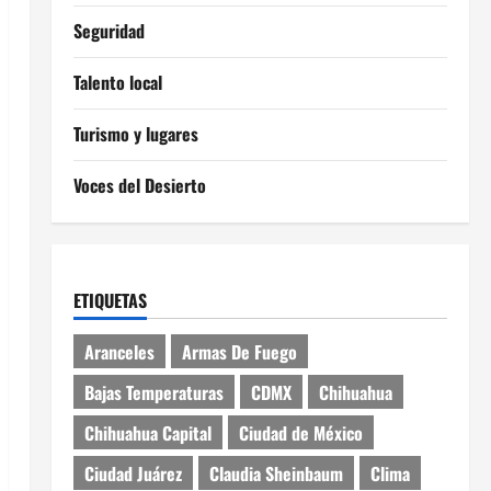
Seguridad
Talento local
Turismo y lugares
Voces del Desierto
ETIQUETAS
Aranceles
Armas De Fuego
Bajas Temperaturas
CDMX
Chihuahua
Chihuahua Capital
Ciudad de México
Ciudad Juárez
Claudia Sheinbaum
Clima