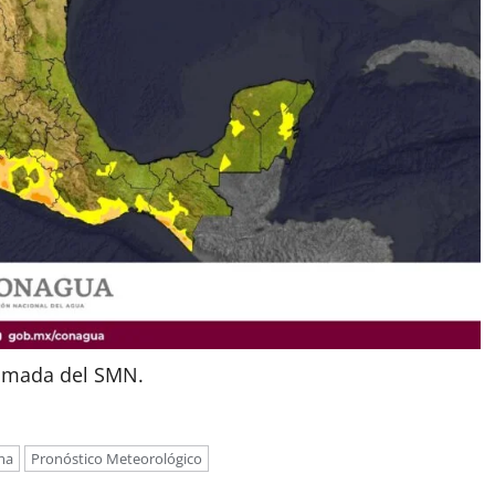
omada del SMN.
ma
Pronóstico Meteorológico