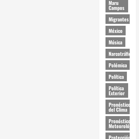
Maru
Campos
Migrantes
México
Música
Narcotráfico
Polémica
Política
Política
Exterior
Pronóstico
del Clima
Pronóstico
Meteorológico
Protección