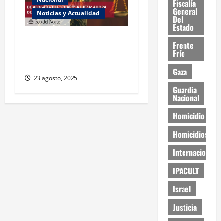
Fiscalía
General
Noticias y Actualidad
Del
Estado
Exabogada del “Chapo”
Frente
ahora jueza denuncia
Frío
violencia política de género
Gaza
23 agosto, 2025
Guardia
Nacional
Homicidio
Homicidios
Internacional
IPACULT
Israel
Justicia