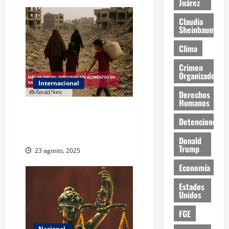
Juárez
Claudia
Sheinbaum
Clima
Crimen
Organizado
Internacional
Derechos
Humanos
ONU declara hambruna en
Detenciones
Gaza y responsabiliza a
Israel
Donald
Trump
23 agosto, 2025
Economía
Estados
Unidos
FGE
Nacional