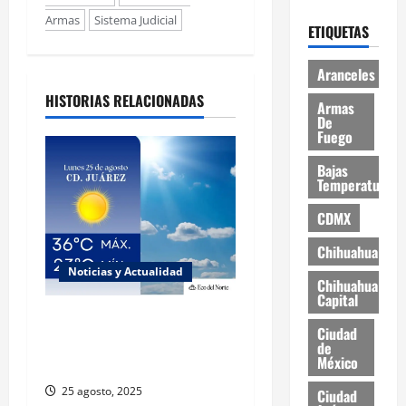
Armas
Sistema Judicial
ETIQUETAS
Aranceles
HISTORIAS RELACIONADAS
Armas
De
Fuego
Bajas
Temperaturas
CDMX
Chihuahua
Noticias y Actualidad
Chihuahua
Capital
Muy altas temperaturas en
Ciudad
Ciudad Juárez y Chihuahua
de
México
este lunes
25 agosto, 2025
Ciudad