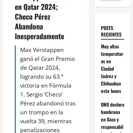
en Qatar 2024;
Checo Pérez
Abandona
POSTS
Inesperadamente
RECIENTES
Muy altas
Max Verstappen
temperatur
ganó el Gran Premio
as en
de Qatar 2024,
Ciudad
logrando su 63.ª
Juárez y
Chihuahua
victoria en Fórmula
este lunes
1. Sergio ‘Checo’
Pérez abandonó tras
ONU declara
un trompo en la
hambruna
en Gaza y
vuelta 39, mientras
responsabil
penalizaciones