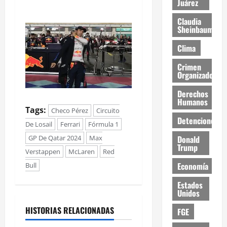
Juárez
Claudia
Sheinbaum
Clima
Crimen
Organizado
Derechos
Humanos
Tags:
Checo Pérez
Circuito
Detenciones
De Losail
Ferrari
Fórmula 1
GP De Qatar 2024
Max
Donald
Trump
Verstappen
McLaren
Red
Economía
Bull
Estados
Unidos
HISTORIAS RELACIONADAS
FGE