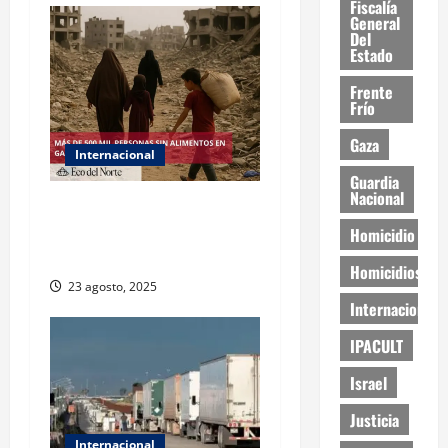
Fiscalía
General
Del
Estado
Frente
Frío
Gaza
Internacional
Guardia
Nacional
ONU declara hambruna en
Gaza y responsabiliza a
Homicidio
Israel
Homicidios
23 agosto, 2025
Internacional
IPACULT
Israel
Justicia
Internacional