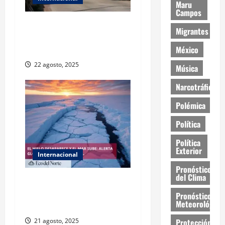
Maru
Campos
EE.UU. suspende emisión de
Migrantes
visas laborales para
México
choferes de camión
22 agosto, 2025
Música
Narcotráfico
Polémica
Política
Política
Exterior
Internacional
Pronóstico
del Clima
La Antártida se acerca a un
punto de no retorno por el
Pronóstico
Meteorológico
deshielo acelerado
Protección
21 agosto, 2025