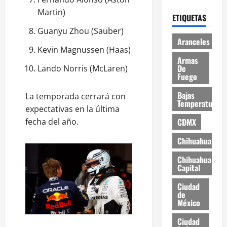
Martin)
ETIQUETAS
Guanyu Zhou (Sauber)
Aranceles
Kevin Magnussen (Haas)
Armas
De
Lando Norris (McLaren)
Fuego
Bajas
La temporada cerrará con
Temperaturas
expectativas en la última
CDMX
fecha del año.
Chihuahua
Chihuahua
Capital
Ciudad
de
México
Ciudad