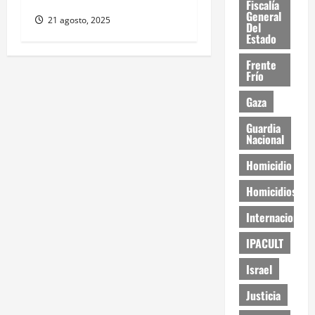
Fiscalía
General
21 agosto, 2025
Del
Estado
Frente
Frío
Gaza
Guardia
Nacional
Homicidio
Homicidios
Internacional
IPACULT
Israel
Justicia