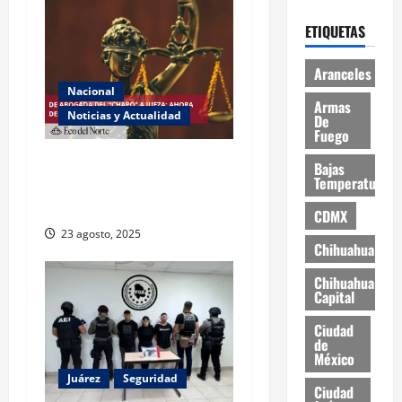
ETIQUETAS
Aranceles
Nacional
Armas
Noticias y Actualidad
De
Fuego
Exabogada del “Chapo”
Bajas
Temperaturas
ahora jueza denuncia
violencia política de género
CDMX
23 agosto, 2025
Chihuahua
Chihuahua
Capital
Ciudad
de
México
Juárez
Seguridad
Ciudad