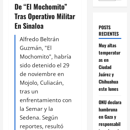
De “El Mochomito”
Tras Operativo Militar
En Sinaloa
POSTS
RECIENTES
Alfredo Beltrán
Muy altas
Guzmán, "El
temperatur
Mochomito", habría
as en
sido detenido el 29
Ciudad
de noviembre en
Juárez y
Chihuahua
Mojolo, Culiacán,
este lunes
tras un
enfrentamiento con
ONU declara
la Semar y la
hambruna
en Gaza y
Sedena. Según
responsabil
reportes, resultó