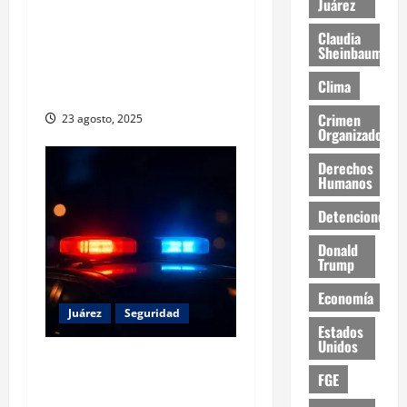
Juárez
Detienen a tres personas
Claudia
por secuestro agravado en
Sheinbaum
Ciudad Juárez; víctima fue
Clima
rescatada
Crimen
23 agosto, 2025
Organizado
Derechos
Humanos
Detenciones
Donald
Trump
Economía
Juárez
Seguridad
Estados
Unidos
Operativo libera a 13
FGE
migrantes secuestrados en
Ciudad Juárez