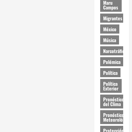
Maru
Campos
Migrantes
México
Música
Narcotráfico
Polémica
Política
Política
Exterior
Pronóstico
del Clima
Pronóstico
Meteorológico
Protección