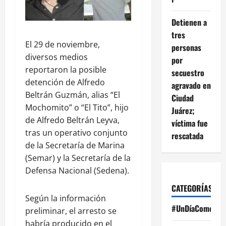
Detienen a
tres
El 29 de noviembre,
personas
diversos medios
por
reportaron la posible
secuestro
detención de Alfredo
agravado en
Beltrán Guzmán, alias “El
Ciudad
Mochomito” o “El Tito”, hijo
Juárez;
de Alfredo Beltrán Leyva,
víctima fue
tras un operativo conjunto
rescatada
de la Secretaría de Marina
(Semar) y la Secretaría de la
Defensa Nacional (Sedena).
CATEGORÍAS
Según la información
#UnDíaComoHoy
preliminar, el arresto se
habría producido en el