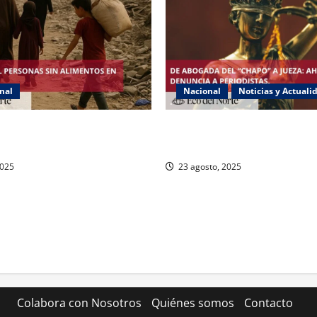
nal
Nacional
Noticias y Actuali
a hambruna en Gaza y
Exabogada del “Chapo” ahora
za a Israel
denuncia violencia política d
2025
23 agosto, 2025
Colabora con Nosotros
Quiénes somos
Contacto