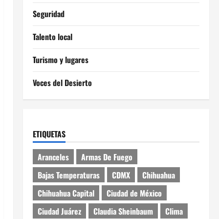
Seguridad
Talento local
Turismo y lugares
Voces del Desierto
ETIQUETAS
Aranceles
Armas De Fuego
Bajas Temperaturas
CDMX
Chihuahua
Chihuahua Capital
Ciudad de México
Ciudad Juárez
Claudia Sheinbaum
Clima