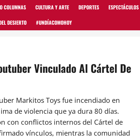
 O COLUMNAS
CULTURA Y ARTE
DEPORTES
ESPECTÁCULOS
DEL DESIERTO
#UNDÍACOMOHOY
outuber Vinculado Al Cártel De
tuber Markitos Toys fue incendiado en
lima de violencia que ya dura 80 días.
n con conflictos internos del Cártel de
nfirmado vínculos, mientras la comunidad