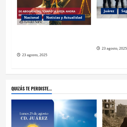
Juárez
Se
Nacional
Noticias y Actualidad
Detienen a tre
Exabogada del “Chapo” ahora jueza
secuestro agr
denuncia violencia política de
Juárez; víctim
género
23 agosto, 2025
23 agosto, 2025
QUIZÁS TE PERDISTE...