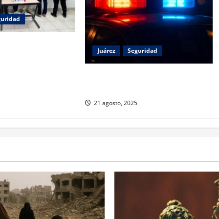
guridad
s personas por
Juárez
Seguridad
avado en Ciudad
a fue rescatada
Operativo libera a 13 migrantes
secuestrados en Ciudad Juárez
21 agosto, 2025