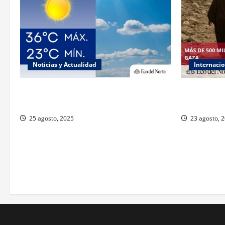
Noticias y Actualidad
Internacio
Muy altas temperaturas en Ciudad Juárez
ONU declar
y Chihuahua este lunes
responsabili
25 agosto, 2025
23 agosto, 