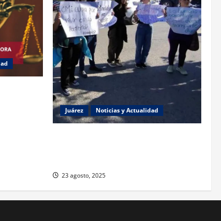
dad
 jueza
e género
Juárez
Noticias y Actualidad
Estudiantes de la UACJ protestan por
falta de transporte: desigualdad y
abandono institucional
23 agosto, 2025