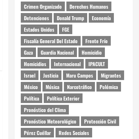
Crimen Organizado
Derechos Humanos
Detenciones
Donald Trump
Economía
Estados Unidos
FGE
Fiscalía General Del Estado
Frente Frío
Gaza
Guardia Nacional
Homicidio
Homicidios
Internacional
IPACULT
Israel
Justicia
Maru Campos
Migrantes
México
Música
Narcotráfico
Polémica
Política
Política Exterior
Pronóstico del Clima
Pronóstico Meteorológico
Protección Civil
Pérez Cuéllar
Redes Sociales