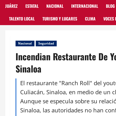
JUÁREZ
ESTATAL
NACIONAL
INTERNACIONAL
BLOG
TALENTO LOCAL
TURISMO Y LUGARES
CLIMA
VOCES 
Nacional
Seguridad
Incendian Restaurante De Y
Sinaloa
El restaurante "Ranch Roll" del you
Culiacán, Sinaloa, en medio de un c
Aunque se especula sobre su relació
Sinaloa, las autoridades no han co