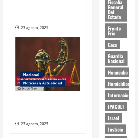
Fiscalía
ONU declara hambruna en
General
Gaza y responsabiliza a
Del
Estado
Israel
Frente
23 agosto, 2025
Frío
Gaza
Guardia
Nacional
Homicidio
Nacional
Homicidios
Noticias y Actualidad
Internacional
Exabogada del “Chapo”
IPACULT
ahora jueza denuncia
violencia política de género
Israel
23 agosto, 2025
Justicia