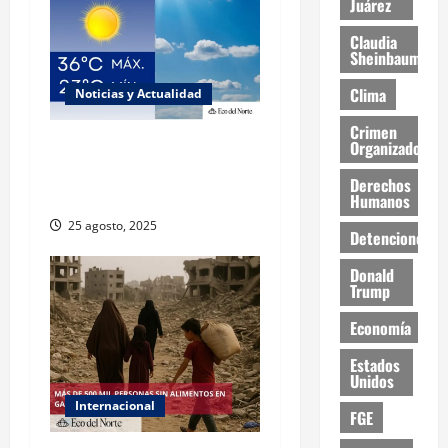
Juárez
Claudia
Sheinbaum
Clima
Noticias y Actualidad
Crimen
Muy altas temperaturas en
Organizado
Ciudad Juárez y Chihuahua
Derechos
este lunes
Humanos
25 agosto, 2025
Detenciones
Donald
Trump
Economía
Estados
Unidos
Internacional
FGE