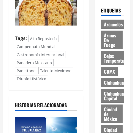
ETIQUETAS
Aranceles
Armas
Tags:
Alta Repostería
De
Fuego
Campeonato Mundial
Gastronomía Internacional
Bajas
Temperaturas
Panadero Mexicano
Panettone
Talento Mexicano
CDMX
Triunfo Histórico
Chihuahua
Chihuahua
Capital
HISTORIAS RELACIONADAS
Ciudad
de
México
Ciudad