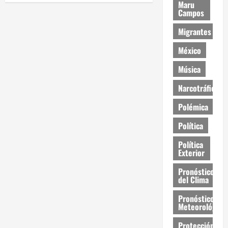
Maru
Campos
Migrantes
México
Música
Narcotráfico
Polémica
Política
Política
Exterior
Pronóstico
del Clima
Pronóstico
Meteorológico
Protección