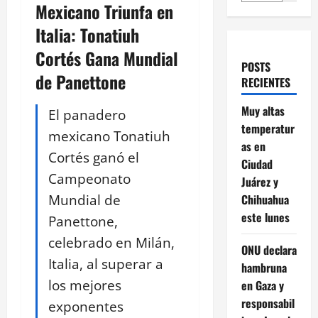
Mexicano Triunfa en
Italia: Tonatiuh
Cortés Gana Mundial
POSTS
de Panettone
RECIENTES
Muy altas
El panadero
temperatur
mexicano Tonatiuh
as en
Cortés ganó el
Ciudad
Campeonato
Juárez y
Mundial de
Chihuahua
este lunes
Panettone,
celebrado en Milán,
ONU declara
Italia, al superar a
hambruna
los mejores
en Gaza y
responsabil
exponentes