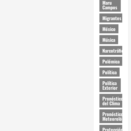
Maru
Campos
Migrantes
México
Música
Narcotráfico
Polémica
Política
Política
Exterior
Pronóstico
del Clima
Pronóstico
Meteorológico
Protección