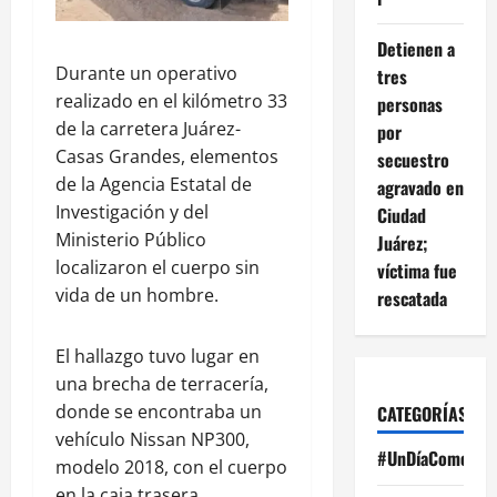
Detienen a
Durante un operativo
tres
realizado en el kilómetro 33
personas
de la carretera Juárez-
por
Casas Grandes, elementos
secuestro
de la Agencia Estatal de
agravado en
Investigación y del
Ciudad
Ministerio Público
Juárez;
localizaron el cuerpo sin
víctima fue
vida de un hombre.
rescatada
El hallazgo tuvo lugar en
una brecha de terracería,
donde se encontraba un
CATEGORÍAS
vehículo Nissan NP300,
#UnDíaComoHoy
modelo 2018, con el cuerpo
en la caja trasera.