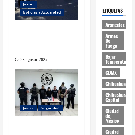
Juárez
ETIQUETAS
Noticias y Actualidad
Aranceles
Estudiantes de la UACJ
protestan por falta de
Armas
De
transporte: desigualdad y
Fuego
abandono institucional
Bajas
23 agosto, 2025
Temperaturas
CDMX
Chihuahua
Chihuahua
Capital
Juárez
Seguridad
Ciudad
de
México
Detienen a tres personas
por secuestro agravado en
Ciudad