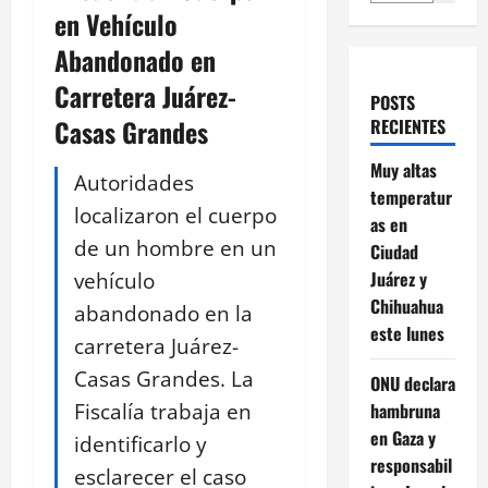
en Vehículo
Abandonado en
Carretera Juárez-
POSTS
Casas Grandes
RECIENTES
Muy altas
Autoridades
temperatur
localizaron el cuerpo
as en
de un hombre en un
Ciudad
vehículo
Juárez y
Chihuahua
abandonado en la
este lunes
carretera Juárez-
Casas Grandes. La
ONU declara
Fiscalía trabaja en
hambruna
en Gaza y
identificarlo y
responsabil
esclarecer el caso