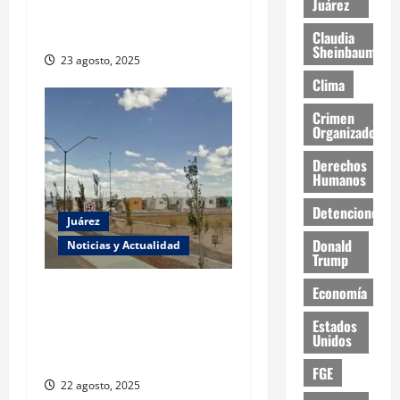
Juárez
Ciudad Juárez; víctima fue
rescatada
Claudia
Sheinbaum
23 agosto, 2025
Clima
Crimen
Organizado
Derechos
Humanos
Detenciones
Juárez
Donald
Noticias y Actualidad
Trump
Regularizarán
Economía
Fraccionamiento Real del
Estados
Desierto tras dos décadas
Unidos
sin escrituras
FGE
22 agosto, 2025