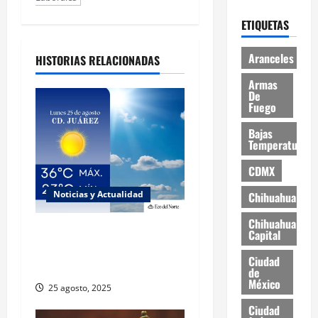
ETIQUETAS
Aranceles
HISTORIAS RELACIONADAS
Armas
De
Fuego
Bajas
Temperaturas
CDMX
Noticias y Actualidad
Chihuahua
Chihuahua
Muy altas temperaturas en
Capital
Ciudad Juárez y Chihuahua
Ciudad
este lunes
de
México
25 agosto, 2025
Ciudad