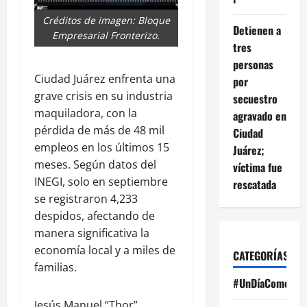
Créditos de imagen: Bloque
Detienen a
Empresarial Fronterizo.
tres
personas
Ciudad Juárez enfrenta una
por
grave crisis en su industria
secuestro
maquiladora, con la
agravado en
pérdida de más de 48 mil
Ciudad
empleos en los últimos 15
Juárez;
meses. Según datos del
víctima fue
INEGI, solo en septiembre
rescatada
se registraron 4,233
despidos, afectando de
manera significativa la
economía local y a miles de
CATEGORÍAS
familias.
#UnDíaComoHoy
Jesús Manuel “Thor”