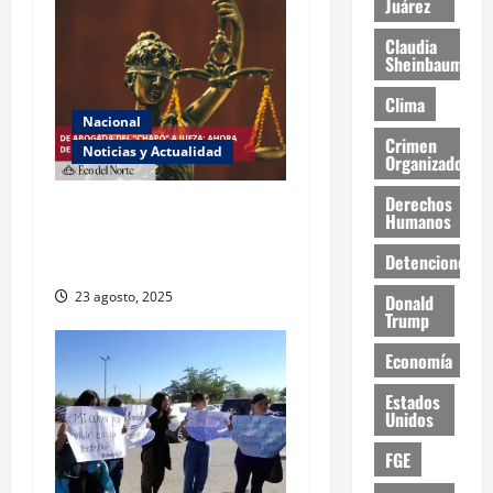
Juárez
Claudia
Sheinbaum
Clima
Nacional
Crimen
Noticias y Actualidad
Organizado
Derechos
Exabogada del “Chapo”
Humanos
ahora jueza denuncia
Detenciones
violencia política de género
23 agosto, 2025
Donald
Trump
Economía
Estados
Unidos
FGE