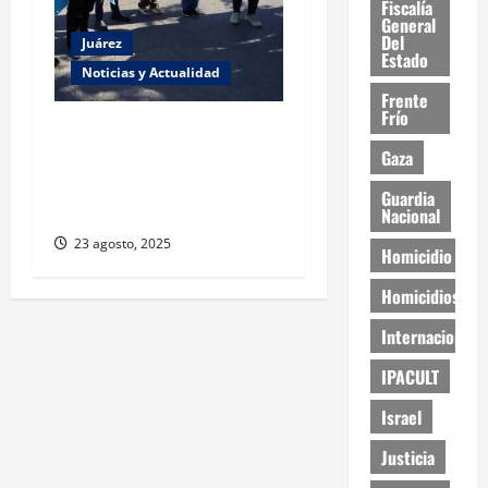
Fiscalía
General
Del
Juárez
Estado
Noticias y Actualidad
Frente
Frío
Estudiantes de la UACJ
protestan por falta de
Gaza
transporte: desigualdad y
Guardia
abandono institucional
Nacional
23 agosto, 2025
Homicidio
Homicidios
Internacional
IPACULT
Israel
Justicia