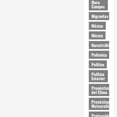
Maru
Campos
Migrantes
México
Música
Narcotráfico
Polémica
Política
Política
Exterior
Pronóstico
del Clima
Pronóstico
Meteorológico
Protección