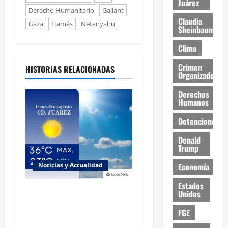
Juárez
Derecho Humanitario
Gallant
Claudia
Gaza
Hamás
Netanyahu
Sheinbaum
Clima
Crimen
HISTORIAS RELACIONADAS
Organizado
Derechos
Humanos
Detenciones
Donald
Trump
Noticias y Actualidad
Economía
Estados
Muy altas temperaturas en
Unidos
Ciudad Juárez y Chihuahua
FGE
este lunes