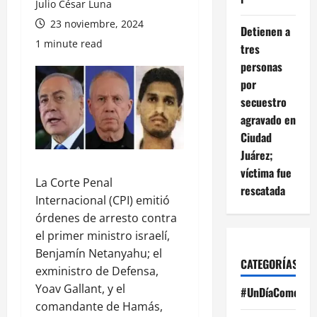
Julio César Luna
23 noviembre, 2024
Detienen a
1 minute read
tres
personas
por
secuestro
agravado en
Ciudad
Juárez;
víctima fue
La Corte Penal
rescatada
Internacional (CPI) emitió
órdenes de arresto contra
el primer ministro israelí,
Benjamín Netanyahu; el
CATEGORÍAS
exministro de Defensa,
Yoav Gallant, y el
#UnDíaComoHoy
comandante de Hamás,