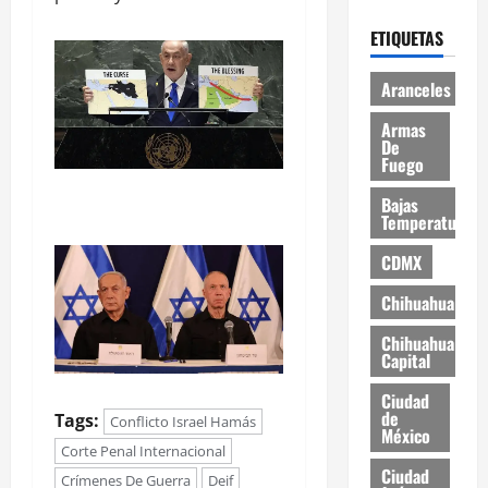
ETIQUETAS
Aranceles
Armas
De
Fuego
Bajas
Temperaturas
CDMX
Chihuahua
Chihuahua
Capital
Ciudad
de
Tags:
Conflicto Israel Hamás
México
Corte Penal Internacional
Ciudad
Crímenes De Guerra
Deif