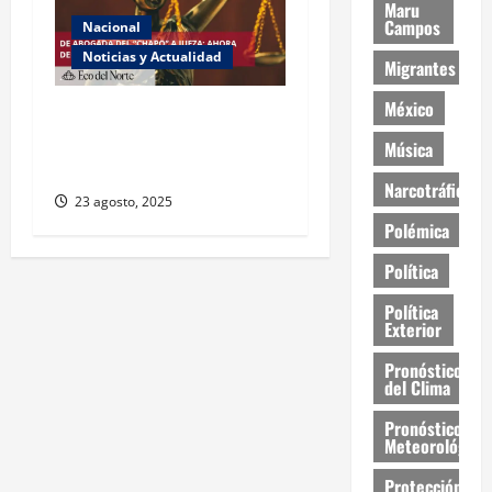
Maru
Campos
Nacional
Noticias y Actualidad
Migrantes
México
Exabogada del “Chapo”
ahora jueza denuncia
Música
violencia política de género
Narcotráfico
23 agosto, 2025
Polémica
Política
Política
Exterior
Pronóstico
del Clima
Pronóstico
Meteorológico
Protección