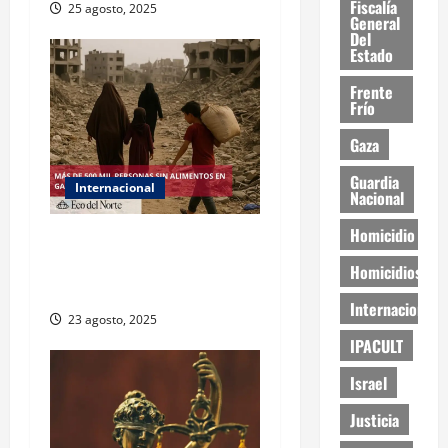
Fiscalía
25 agosto, 2025
General
Del
Estado
Frente
Frío
Gaza
Guardia
Internacional
Nacional
Homicidio
ONU declara hambruna en
Gaza y responsabiliza a
Homicidios
Israel
Internacional
23 agosto, 2025
IPACULT
Israel
Justicia