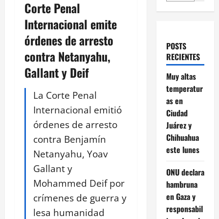
Corte Penal
Internacional emite
órdenes de arresto
POSTS
contra Netanyahu,
RECIENTES
Gallant y Deif
Muy altas
temperatur
La Corte Penal
as en
Internacional emitió
Ciudad
órdenes de arresto
Juárez y
Chihuahua
contra Benjamín
este lunes
Netanyahu, Yoav
Gallant y
ONU declara
Mohammed Deif por
hambruna
en Gaza y
crímenes de guerra y
responsabil
lesa humanidad